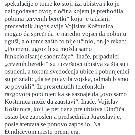
spekulacije o tome ko stoji iza ubistva i ko je
nalogodavac ovog zločina kojem je prethodila
pobuna „crvenih beretki“ koju je tadašnji
predsednik Jugoslavije Vojislav Koštunica
mogao da spreči da je naredio vojsci da pobunu
uguši, a o tome zašto to nije učinio, on je rekao:
„Po meni, ugrozili su možda samo
funkcionisanje saobraćaja“. Inače, pripadnici
„crvenih beretki“ su i izvršioci ubistva za šta su i
osuđeni, a tokom svedočenja ubice i pobunjenici
su priznali: „da se pojavila vojska, odmah bismo
se povukli“. Iz presretnutih telefonskih
razgovora pobunjenika se saznaje da „ovo samo
Koštunica može da zaustavi“. Inače, Vojislav
Koštunica, koji je pet dana pre ubistva Đinđića
ostao bez zaposlenja predsednika Jugoslavije,
posle atentata se ponovo zaposlio. Na
Đinđićevom mestu premijera.