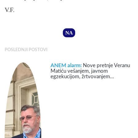
V.F.
NA
POSLEDNJI POSTOVI
ANEM alarm:
Nove pretnje Veranu
Matiću vešanjem, javnom
egzekucijom, žrtvovanjem…