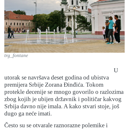
trg_fontane
U
utorak se navršava deset godina od ubistva
premijera Srbije Zorana Đinđića. Tokom
protekle decenije se mnogo govorilo o razlozima
zbog kojih je ubijen državnik i političar kakvog
Srbija davno nije imala. A kako stvari stoje, još
dugo ga neće imati.
Često su se otvarale raznorazne polemike i