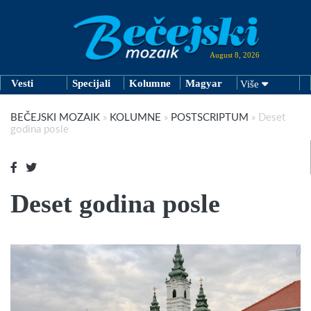
August 8, 2026
Vesti
Specijali
Kolumne
Magyar
Više
BEČEJSKI MOZAIK
»
KOLUMNE
»
POSTSCRIPTUM
»
Deset
godina posle
Deset godina posle