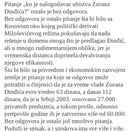
Pitanje „ko je nalogodavac ubistva Zorana
Đinđića?” ostalo je bez odgovora.
Bez odgovora je ostalo pitanje šta bi bilo sa
Kosovom oko kojeg politički derivati
Miloševićevog režima pokušavaju da nađu
rešenje u domenu onoga što je predlagao Đinđić,
ali u mnogo rudimentarnijem obliku, jer je
vremenska distanca doprinela devalviranju
njegove efikasnosti.
Šta bi bilo sa privredom i ekonomskim razvojem
zemlje je pitanje na koje se odgovor može
potražiti u činjenici da je za vreme vlade Zorana
Đinđića evro vredeo 63 dinara, a danas 112
dinara, da je u Srbiji 2003. osnovano 27.000
privatnih preduzeća, a tokom prošle, odnosno
pretprošle godine ih je zatvoreno više od 60.000.
Bez odgovora je ostalo još mnoštvo pitanja.
Poduži je spisak, a i spiskova ima sve više i više.