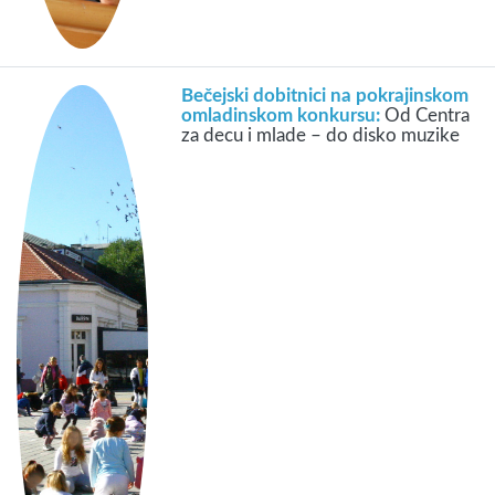
Bečejski dobitnici na pokrajinskom
omladinskom konkursu:
Od Centra
za decu i mlade – do disko muzike