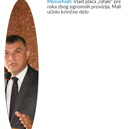
Monarhisti:
Vlast plaća „rafale“ pre
roka zbog ogromnih provizija, Mali
učinio krivično delo