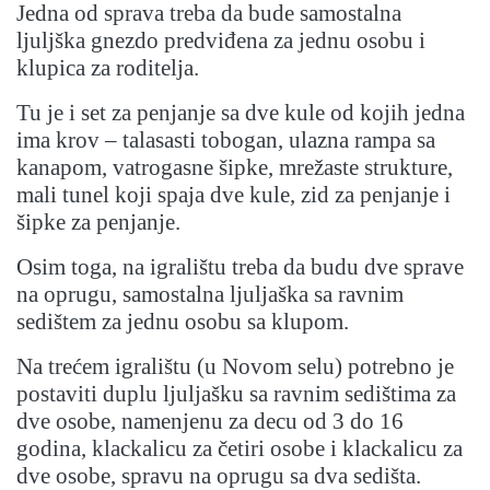
Jedna od sprava treba da bude samostalna
ljuljška gnezdo predviđena za jednu osobu i
klupica za roditelja.
Tu je i set za penjanje sa dve kule od kojih jedna
ima krov – talasasti tobogan, ulazna rampa sa
kanapom, vatrogasne šipke, mrežaste strukture,
mali tunel koji spaja dve kule, zid za penjanje i
šipke za penjanje.
Osim toga, na igralištu treba da budu dve sprave
na oprugu, samostalna ljuljaška sa ravnim
sedištem za jednu osobu sa klupom.
Na trećem igralištu (u Novom selu) potrebno je
postaviti duplu ljuljašku sa ravnim sedištima za
dve osobe, namenjenu za decu od 3 do 16
godina, klackalicu za četiri osobe i klackalicu za
dve osobe, spravu na oprugu sa dva sedišta.