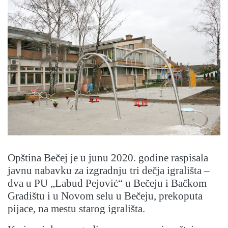
Opština Bečej je u junu 2020. godine raspisala
javnu nabavku za izgradnju tri dečja igrališta –
dva u PU „Labud Pejović“ u Bečeju i Bačkom
Gradištu i u Novom selu u Bečeju, prekoputa
pijace, na mestu starog igrališta.