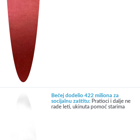
Bečej dodelio 422 miliona za
socijalnu zaštitu:
Pratioci i dalje ne
rade leti, ukinuta pomoć starima