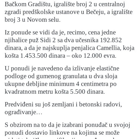
Bačkom Gradištu, igralište broj 2 u centralnoj
zgradi predškolske ustanove u Bečeju, a igralište
broj 3 u Novom selu.
Iz ponude se vidi da je, recimo, cena jedne
njihalice puž Sidi 2 sa dva učesnika 192.852
dinara, a da je najskuplja penjalica Camellia, koja
košta 1.453.500 dinara – oko 12.000 evra.
U ponudi je navedeno da izlivanje elastične
podloge od gumenog granulata u dva sloja
ukupne debljine minimum 4 centimetra po
kvadratnom metru košta 5.500 dinara.
Predviđeni su još zemljani i betonski radovi,
ograđivanje…
S obzirom na to da je izabrani ponuđač u svojoj
ponudi dostavio linkove na kojima se može