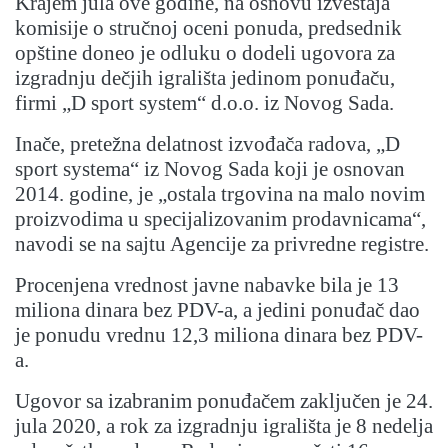
Krajem jula ove godine, na osnovu izveštaja
komisije o stručnoj oceni ponuda, predsednik
opštine doneo je odluku o dodeli ugovora za
izgradnju dečjih igrališta jedinom ponuđaču,
firmi „D sport system“ d.o.o. iz Novog Sada.
Inače, pretežna delatnost izvođača radova, „D
sport systema“ iz Novog Sada koji je osnovan
2014. godine, je „ostala trgovina na malo novim
proizvodima u specijalizovanim prodavnicama“,
navodi se na sajtu Agencije za privredne registre.
Procenjena vrednost javne nabavke bila je 13
miliona dinara bez PDV-a, a jedini ponuđač dao
je ponudu vrednu 12,3 miliona dinara bez PDV-
a.
Ugovor sa izabranim ponuđačem zaključen je 24.
jula 2020, a rok za izgradnju igrališta je 8 nedelja