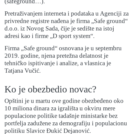
(safeground…).
Pretraživanjem interneta i podataka u Agenciji za
privredne registre nađena je firma „Safe ground“
d.o.o. iz Novog Sada, čije je sedište na istoj
adresi kao i firme „D sport system“.
Firma „Safe ground“ osnovana je u septembru
2019. godine, njena pretežna delatnost je
tehničko ispitivanje i analize, a vlasnica je
Tatjana Vučić.
Ko je obezbedio novac?
Opštini je u martu ove godine obezbeđeno oko
10 miliona dinara za igrališta u okviru mere
populacione politike tadašnje ministarke bez
portfelja zadužene za demografiju i populacionu
politiku Slavice Đukić Dejanović.