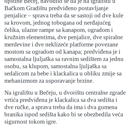
opštine Bečej, navodilo se da je na igralištu u
Bačkom Gradištu predviđeno postavljanje
penjalice – sprava treba da se sastoji od dve kule
sa krovom, jednog tobogana od nerđajućeg
čelika, ulazne rampe sa kanapom, ogradom i
kružnim elementima, dve penjalice, dve spiralne
merdevine i dve neklizeće platforme povezane
mostom sa ogradom od kanapa; predviđena je i
samostalna ljuljaška sa ravnim sedištem za jednu
osobu, sa klupom, samostalna ljuljaška sa
sedalicom za bebe i klackalica u obliku zmije sa
mehanizmom za usporavanje brzine.
Na igralištu u Bečeju, u dvorištu centralne zgrade
vrtića predviđena je klackalica sa dva sedišta i
dve ručke, a sprava treba da ima i dva gumena
branika ispod sedišta kako bi se obezbedila veća
sigurnost tokom igre.