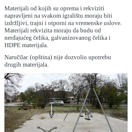
Materijali od kojih su oprema i rekviziti
napravljeni na svakom igralištu moraju biti
izdržljivi, trajni i otporni na vremenske uslove.
Materijali rekvizita moraju da budu od
nerđajućeg čelika, galvanizovanog čelika i
HDPE materijala.
Naručilac (opština) nije dozvolio upotrebu
drugih materijala.