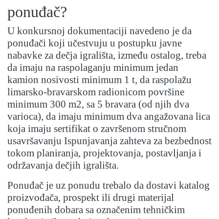
ponuđač?
U konkursnoj dokumentaciji navedeno je da
ponuđači koji učestvuju u postupku javne
nabavke za dečja igrališta, između ostalog, treba
da imaju na raspolaganju minimum jedan
kamion nosivosti minimum 1 t, da raspolažu
limarsko-bravarskom radionicom površine
minimum 300 m2, sa 5 bravara (od njih dva
varioca), da imaju minimum dva angažovana lica
koja imaju sertifikat o završenom stručnom
usavršavanju Ispunjavanja zahteva za bezbednost
tokom planiranja, projektovanja, postavljanja i
održavanja dečjih igrališta.
Ponuđač je uz ponudu trebalo da dostavi katalog
proizvođača, prospekt ili drugi materijal
ponuđenih dobara sa označenim tehničkim