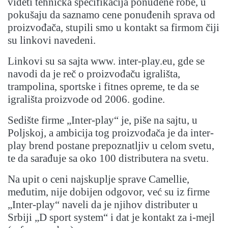
videti tehnička specifikacija ponuđene robe, u
pokušaju da saznamo cene ponuđenih sprava od
proizvođača, stupili smo u kontakt sa firmom čiji
su linkovi navedeni.
Linkovi su sa sajta www. inter-play.eu, gde se
navodi da je reč o proizvođaču igrališta,
trampolina, sportske i fitnes opreme, te da se
igrališta proizvode od 2006. godine.
Sedište firme „Inter-play“ je, piše na sajtu, u
Poljskoj, a ambicija tog proizvođača je da inter-
play brend postane prepoznatljiv u celom svetu,
te da sarađuje sa oko 100 distributera na svetu.
Na upit o ceni najskuplje sprave Camellie,
međutim, nije dobijen odgovor, već su iz firme
„Inter-play“ naveli da je njihov distributer u
Srbiji „D sport system“ i dat je kontakt za i-mejl