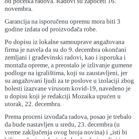
od početka radova. Radovi su započeti 16.
novembra.
Garancija na isporučenu opremu mora biti 3
godine izdata od proizvođača robe.
Po dopisu iz lokalne samouprave angažovana
firma je navela da su do 9. decembra okončani
zemljani i građevinski radovi, kao i isporuka i
montaža opreme, a preostalo je izlivanje gumene
podloge na igralištima, koji su zaustavljeni, jer
su angažovani ljudi za te poslove u izolaciji zbog
bolesti izazvane virusom kovid-19, navedeno je
u dopisu koji je redakciji Mozaika upućen u
utorak, 22. decembra.
Prema proceni izvođača radova, posao je trebalo
da bude nastavljen u sredu, 23. decembra (u
vreme zaključenja ovog broja novina) i „isti bi