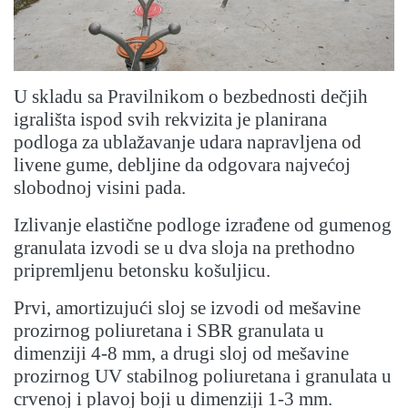
U skladu sa Pravilnikom o bezbednosti dečjih
igrališta ispod svih rekvizita je planirana
podloga za ublažavanje udara napravljena od
livene gume, debljine da odgovara najvećoj
slobodnoj visini pada.
Izlivanje elastične podloge izrađene od gumenog
granulata izvodi se u dva sloja na prethodno
pripremljenu betonsku košuljicu.
Prvi, amortizujući sloj se izvodi od mešavine
prozirnog poliuretana i SBR granulata u
dimenziji 4-8 mm, a drugi sloj od mešavine
prozirnog UV stabilnog poliuretana i granulata u
crvenoj i plavoj boji u dimenziji 1-3 mm.