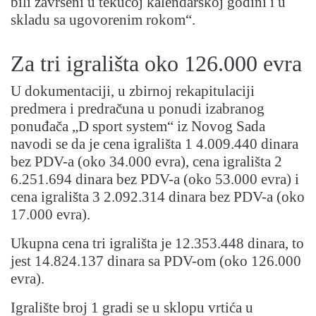
bili završeni u tekućoj kalendarskoj godini i u
skladu sa ugovorenim rokom“.
Za tri igrališta oko 126.000 evra
U dokumentaciji, u zbirnoj rekapitulaciji
predmera i predračuna u ponudi izabranog
ponuđača „D sport system“ iz Novog Sada
navodi se da je cena igrališta 1 4.009.440 dinara
bez PDV-a (oko 34.000 evra), cena igrališta 2
6.251.694 dinara bez PDV-a (oko 53.000 evra) i
cena igrališta 3 2.092.314 dinara bez PDV-a (oko
17.000 evra).
Ukupna cena tri igrališta je 12.353.448 dinara, to
jest 14.824.137 dinara sa PDV-om (oko 126.000
evra).
Igralište broj 1 gradi se u sklopu vrtića u