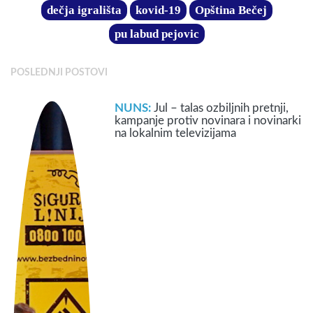
dečja igrališta
kovid-19
Opština Bečej
pu labud pejovic
POSLEDNJI POSTOVI
NUNS:
Jul – talas ozbiljnih pretnji,
kampanje protiv novinara i novinarki
na lokalnim televizijama