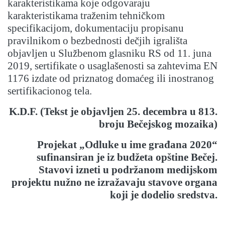
karakteristikama koje odgovaraju
karakteristikama traženim tehničkom
specifikacijom, dokumentaciju propisanu
pravilnikom o bezbednosti dečjih igrališta
objavljen u Službenom glasniku RS od 11. juna
2019, sertifikate o usaglašenosti sa zahtevima EN
1176 izdate od priznatog domaćeg ili inostranog
sertifikacionog tela.
K.D.F. (Tekst je objavljen 25. decembra u 813.
broju Bečejskog mozaika)
Projekat „Odluke u ime građana 2020“
sufinansiran je iz budžeta opštine Bečej.
Stavovi izneti u podržanom medijskom
projektu nužno ne izražavaju stavove organa
koji je dodelio sredstva.