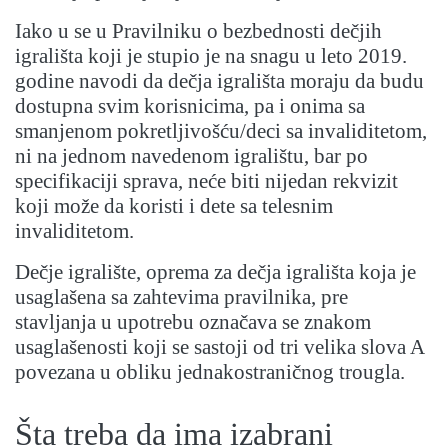
Iako u se u Pravilniku o bezbednosti dečjih
igrališta koji je stupio je na snagu u leto 2019.
godine navodi da dečja igrališta moraju da budu
dostupna svim korisnicima, pa i onima sa
smanjenom pokretljivošću/deci sa invaliditetom,
ni na jednom navedenom igralištu, bar po
specifikaciji sprava, neće biti nijedan rekvizit
koji može da koristi i dete sa telesnim
invaliditetom.
Dečje igralište, oprema za dečja igrališta koja je
usaglašena sa zahtevima pravilnika, pre
stavljanja u upotrebu označava se znakom
usaglašenosti koji se sastoji od tri velika slova A
povezana u obliku jednakostraničnog trougla.
Šta treba da ima izabrani