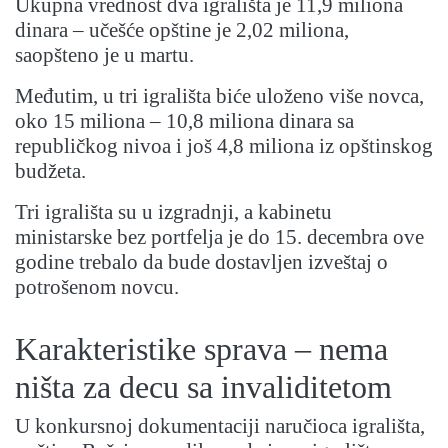
Ukupna vrednost dva igrališta je 11,9 miliona
dinara – učešće opštine je 2,02 miliona,
saopšteno je u martu.
Međutim, u tri igrališta biće uloženo više novca,
oko 15 miliona – 10,8 miliona dinara sa
republičkog nivoa i još 4,8 miliona iz opštinskog
budžeta.
Tri igrališta su u izgradnji, a kabinetu
ministarske bez portfelja je do 15. decembra ove
godine trebalo da bude dostavljen izveštaj o
potrošenom novcu.
Karakteristike sprava – nema
ništa za decu sa invaliditetom
U konkursnoj dokumentaciji naručioca igrališta,