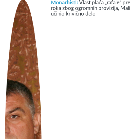
Monarhisti:
Vlast plaća „rafale“ pre
roka zbog ogromnih provizija, Mali
učinio krivično delo