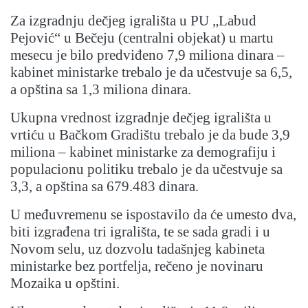
Za izgradnju dečjeg igrališta u PU „Labud
Pejović“ u Bečeju (centralni objekat) u martu
mesecu je bilo predviđeno 7,9 miliona dinara –
kabinet ministarke trebalo je da učestvuje sa 6,5,
a opština sa 1,3 miliona dinara.
Ukupna vrednost izgradnje dečjeg igrališta u
vrtiću u Bačkom Gradištu trebalo je da bude 3,9
miliona – kabinet ministarke za demografiju i
populacionu politiku trebalo je da učestvuje sa
3,3, a opština sa 679.483 dinara.
U međuvremenu se ispostavilo da će umesto dva,
biti izgrađena tri igrališta, te se sada gradi i u
Novom selu, uz dozvolu tadašnjeg kabineta
ministarke bez portfelja, rečeno je novinaru
Mozaika u opštini.