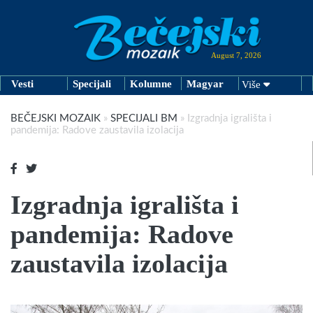
August 7, 2026
Vesti
Specijali
Kolumne
Magyar
Više
BEČEJSKI MOZAIK
»
SPECIJALI BM
»
Izgradnja igrališta i
pandemija: Radove zaustavila izolacija
Izgradnja igrališta i
pandemija: Radove
zaustavila izolacija