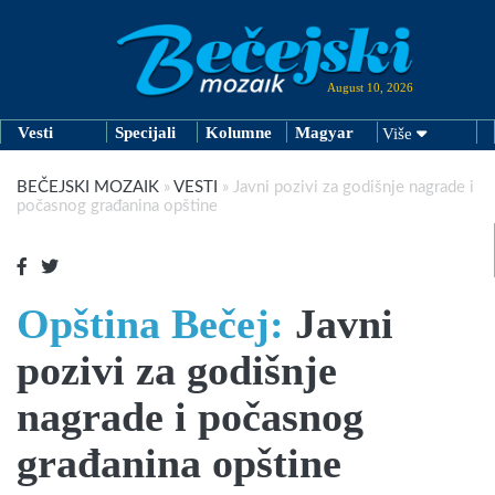
August 10, 2026
Vesti
Specijali
Kolumne
Magyar
Više
BEČEJSKI MOZAIK
»
VESTI
»
Javni pozivi za godišnje nagrade i
počasnog građanina opštine
Opština Bečej:
Javni
pozivi za godišnje
nagrade i počasnog
građanina opštine