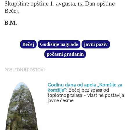
Skupštine opštine 1. avgusta, na Dan opštine
Bečej.
B.M.
Bečej
Godišnje nagrade
javni poziv
počasni građanin
POSLEDNJI POSTOVI
Godinu dana od apela „Komšije za
komšije“:
Bečej bez spasa od
toplotnog talasa – vlast ne postavlja
javne česme