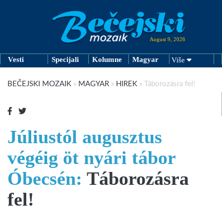
August 9, 2026
Vesti
Specijali
Kolumne
Magyar
Više
BEČEJSKI MOZAIK
»
MAGYAR
»
HIREK
»
Táborozásra fel!
Júliustól augusztus
végéig öt nyári tábor
Óbecsén:
Táborozásra
fel!