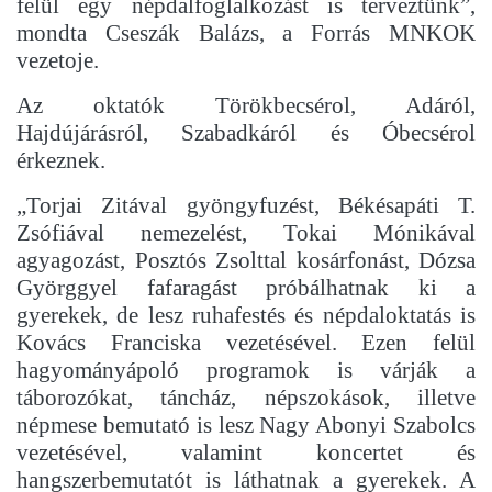
felül egy népdalfoglalkozást is terveztünk”,
mondta Cseszák Balázs, a Forrás MNKOK
vezetoje.
Az oktatók Törökbecsérol, Adáról,
Hajdújárásról, Szabadkáról és Óbecsérol
érkeznek.
„Torjai Zitával gyöngyfuzést, Békésapáti T.
Zsófiával nemezelést, Tokai Mónikával
agyagozást, Posztós Zsolttal kosárfonást, Dózsa
Györggyel fafaragást próbálhatnak ki a
gyerekek, de lesz ruhafestés és népdaloktatás is
Kovács Franciska vezetésével. Ezen felül
hagyományápoló programok is várják a
táborozókat, táncház, népszokások, illetve
népmese bemutató is lesz Nagy Abonyi Szabolcs
vezetésével, valamint koncertet és
hangszerbemutatót is láthatnak a gyerekek. A