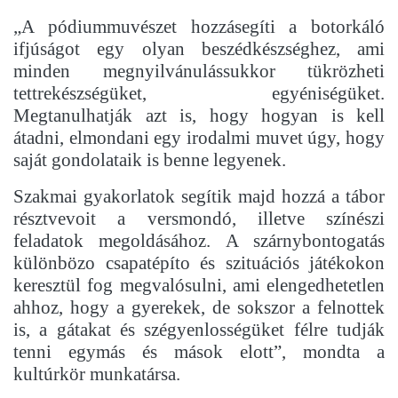
„A pódiummuvészet hozzásegíti a botorkáló
ifjúságot egy olyan beszédkészséghez, ami
minden megnyilvánulássukkor tükrözheti
tettrekészségüket, egyéniségüket.
Megtanulhatják azt is, hogy hogyan is kell
átadni, elmondani egy irodalmi muvet úgy, hogy
saját gondolataik is benne legyenek.
Szakmai gyakorlatok segítik majd hozzá a tábor
résztvevoit a versmondó, illetve színészi
feladatok megoldásához. A szárnybontogatás
különbözo csapatépíto és szituációs játékokon
keresztül fog megvalósulni, ami elengedhetetlen
ahhoz, hogy a gyerekek, de sokszor a felnottek
is, a gátakat és szégyenlosségüket félre tudják
tenni egymás és mások elott”, mondta a
kultúrkör munkatársa.