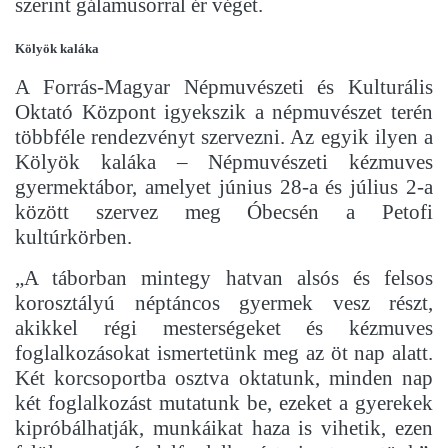
szerint gálamusorral ér véget.
Kölyök kaláka
A Forrás-Magyar Népmuvészeti és Kulturális
Oktató Központ igyekszik a népmuvészet terén
többféle rendezvényt szervezni. Az egyik ilyen a
Kölyök kaláka – Népmuvészeti kézmuves
gyermektábor, amelyet június 28-a és július 2-a
között szervez meg Óbecsén a Petofi
kultúrkörben.
„A táborban mintegy hatvan alsós és felsos
korosztályú néptáncos gyermek vesz részt,
akikkel régi mesterségeket és kézmuves
foglalkozásokat ismertetünk meg az öt nap alatt.
Két korcsoportba osztva oktatunk, minden nap
két foglalkozást mutatunk be, ezeket a gyerekek
kipróbálhatják, munkáikat haza is vihetik, ezen