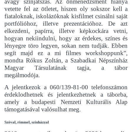
avagy színjátszás. Az önmenedzsment hiánya
vetette fel az ötletet, hiszen oly sokszor kell a
fiataloknak, iskolázóknak kisfilmet csinálni saját
portfólióhoz, illetve prezentációhoz. De azt
elkezdeni, papírra, illetve képkockára vetni,
hogyan nekiindulni, hogy az érdekes, színes és
lényegre töro legyen, sokan nem tudják. Ebben
segít majd ez a mi filmes workshoppunk”,
mondta Rókus Zoltán, a Szabadkai Népszínház
Magyar Társulatának tagja, a tábor
megálmodója.
A jelentkezok a 060/139-81-00 telefonszámon
érdeklodhetnek és jelentkezhetnek a táborba,
amely a budapesti Nemzeti Kulturális Alap
támogatásával valósulhat meg.
Szóval, rímmel, színházzal