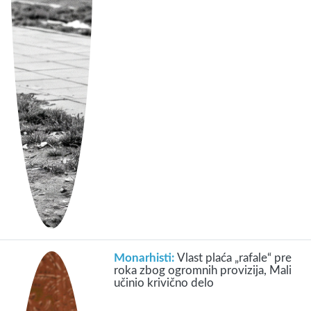
Monarhisti:
Vlast plaća „rafale“ pre
roka zbog ogromnih provizija, Mali
učinio krivično delo