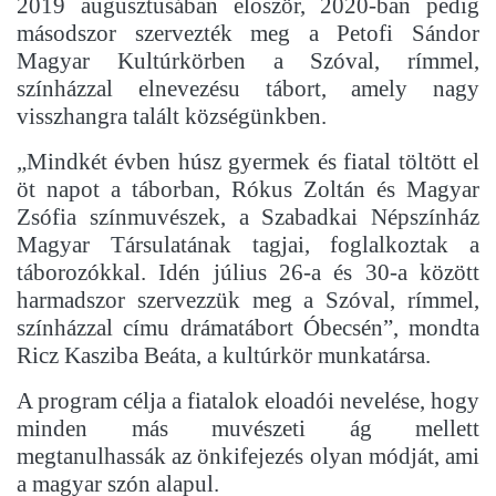
2019 augusztusában eloször, 2020-ban pedig
másodszor szervezték meg a Petofi Sándor
Magyar Kultúrkörben a Szóval, rímmel,
színházzal elnevezésu tábort, amely nagy
visszhangra talált községünkben.
„Mindkét évben húsz gyermek és fiatal töltött el
öt napot a táborban, Rókus Zoltán és Magyar
Zsófia színmuvészek, a Szabadkai Népszínház
Magyar Társulatának tagjai, foglalkoztak a
táborozókkal. Idén július 26-a és 30-a között
harmadszor szervezzük meg a Szóval, rímmel,
színházzal címu drámatábort Óbecsén”, mondta
Ricz Kasziba Beáta, a kultúrkör munkatársa.
A program célja a fiatalok eloadói nevelése, hogy
minden más muvészeti ág mellett
megtanulhassák az önkifejezés olyan módját, ami
a magyar szón alapul.