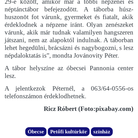
29-e között, amikor már a többi népzenei és
néptánctábor befejezodött. A táborba húsz-
huszonöt fot várunk, gyermeket és fiatalt, akik
érdeklodnek a népzene iránt. Olyan zenészeket
várunk, akik már tudnak valamilyen hangszeren
játszani, nem az alapoktól indulnak. A táborban
lehet hegedülni, brácsázni és nagybogozni, s lesz
népdaloktatás is”, mondta Jovánovity Péter.
A tábor helyszíne az óbecsei Pannonia center
lesz.
A jelentkezok Péternél, a 063/64-0556-os
telefonszámon érdeklodhetnek.
Ricz Róbert (Foto:pixabay.com)
Óbecse
Petőfi kultúrkör
színház