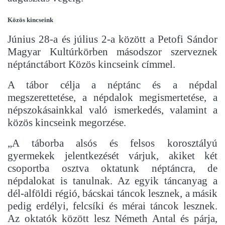
Közös kincseink
Június 28-a és július 2-a között a Petofi Sándor
Magyar Kultúrkörben másodszor szerveznek
néptánctábort Közös kincseink címmel.
A tábor célja a néptánc és a népdal
megszerettetése, a népdalok megismertetése, a
népszokásainkkal való ismerkedés, valamint a
közös kincseink megorzése.
„A táborba alsós és felsos korosztályú
gyermekek jelentkezését várjuk, akiket két
csoportba osztva oktatunk néptáncra, de
népdalokat is tanulnak. Az egyik táncanyag a
dél-alföldi régió, bácskai táncok lesznek, a másik
pedig erdélyi, felcsíki és mérai táncok lesznek.
Az oktatók között lesz Németh Antal és párja,