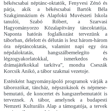
békéscsabai néptánc-oktatók, Fenyvesi Zénó és
párja, akik a békéscsabai Bartók Béla
Szakgimnázium és Alapfokú Muvészeti Iskola
tanulói, Szabó Róbert, a Szarvasi
Hagyományorzo Közalapítvány táncoktatója.
Naponta hatórás foglalkozást tervezünk a
táborban, délelott és délután is lesz három-három
óra néptáncoktatás, valamint napi egy óra
népdaloktatás, hangszálbemelegíto és
légzogyakorlatokkal, ismerkedos és
drámajátékokkal tarkítva”, mondta Cseszák
Korcsik Anikó, a tábor szakmai vezetoje.
Esténként hagyományápoló programok várják a
táborozókat, táncház, népszokások és népmese-
bemutató, de koncertet és hangszerbemutatót is
terveznek. A tábor, amelynek a budapesti
Nemzeti Kulturális Alap a támogatója, a tervek