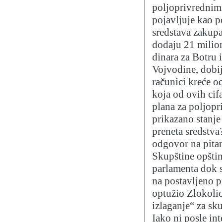
poljoprivrednim 
pojavljuje kao p
sredstava zakupa
dodaju 21 milion
dinara za Botru 
Vojvodine, dobij
računici kreće o
koja od ovih cif
plana za poljopr
prikazano stanje
preneta sredstva
odgovor na pitan
Skupštine opštin
parlamenta dok 
na postavljeno p
optužio Zlokoli
izlaganje“ za s
Iako ni posle in