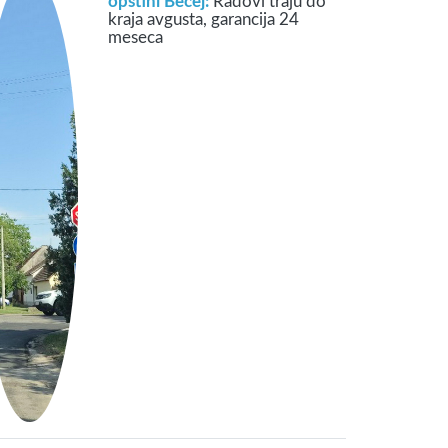
opštini Bečej:
Radovi traju do
kraja avgusta, garancija 24
meseca