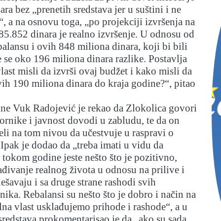
ra bez „prenetih sredstava jer u suštini i ne
, a na osnovu toga, „po projekciji izvršenja na
5.852 dinara je realno izvršenje. U odnosu od
alansu i ovih 848 miliona dinara, koji bi bili
e se oko 196 miliona dinara razlike. Postavlja
last misli da izvrši ovaj budžet i kako misli da
ih 190 miliona dinara do kraja godine?“, pitao
ine Vuk Radojević je rekao da Zlokolica govori
bornike i javnost dovodi u zabludu, te da on
eli na tom nivou da učestvuje u raspravi o
pak je dodao da „treba imati u vidu da
 tokom godine jeste nešto što je pozitivno,
lađivanje realnog života u odnosu na prilive i
dešavaju i sa druge strane rashodi svih
nika. Rebalansi su nešto što je dobro i način na
lna vlast usklađujemo prihode i rashode“, a u
redstava prokomentarisao je da „ako su sada