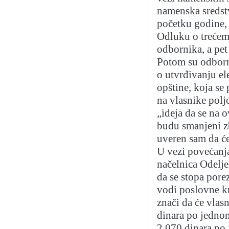
namenska sredstv
početku godine,
Odluku o trećem
odbornika, a pet 
Potom su odborn
o utvrđivanju el
opštine, koja se
na vlasnike polj
„ideja da se na o
budu smanjeni z
uveren sam da ć
U vezi povećanj
načelnica Odelje
da se stopa pore
vodi poslovne kn
znači da će vlas
dinara po jednom
2.070 dinara po