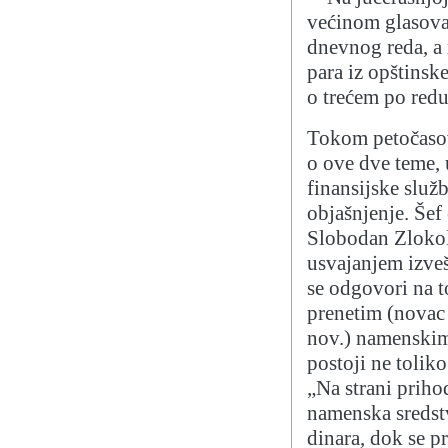
većinom glasova 
dnevnog reda, a 
para iz opštinsk
o trećem po redu
Tokom petočasov
o ove dve teme, 
finansijske služ
objašnjenje. Še
Slobodan Zlokoli
usvajanjem izveš
se odgovori na t
prenetim (novac 
nov.) namenskim 
postoji ne tolik
„Na strani priho
namenska sredst
dinara, dok se p