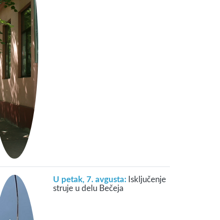
U petak, 7. avgusta:
Isključenje
struje u delu Bečeja