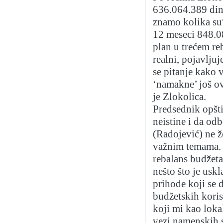
636.064.389 dina
znamo kolika su“
12 meseci 848.08
plan u trećem reb
realni, pojavljuj
se pitanje kako v
‘namakne’ još ov
je Zlokolica.
Predsednik opšt
neistine i da od
(Radojević) ne ž
važnim temama. I
rebalans budžeta
nešto što je usk
prihode koji se 
budžetskih koris
koji mi kao loka
vezi namenskih s