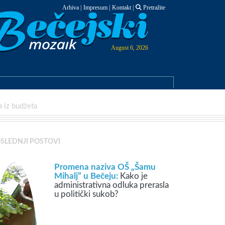
Arhiva
|
Impresum
|
Kontakt
|
Pretražite
August 6, 2026
a iz budžeta
SLEDNJI POSTOVI
Promena naziva OŠ „Šamu
Mihalj” u Bečeju:
Kako je
administrativna odluka prerasla
u politički sukob?