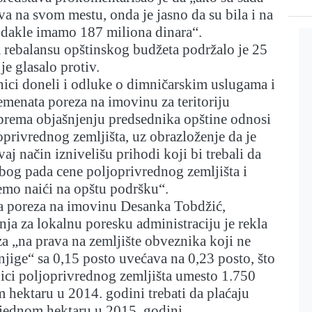
a na svom mestu, onda je jasno da su bila i na
 dakle imamo 187 miliona dinara“.
 rebalansu opštinskog budžeta podržalo je 25
je glasalo protiv.
ici doneli i odluke o dimničarskim uslugama i
emenata poreza na imovinu za teritoriju
 prema objašnjenju predsednika opštine odnosi
oprivrednog zemljišta, uz obrazloženje da je
vaj način iznivelišu prihodi koji bi trebali da
bog pada cene poljoprivrednog zemljišta i
emo naići na opštu podršku“.
a poreza na imovinu Desanka Tobdžić,
nja za lokalnu poresku administraciju je rekla
za „na prava na zemljište obveznika koji ne
jige“ sa 0,15 posto uvećava na 0,23 posto, što
nici poljoprivrednog zemljišta umesto 1.750
 hektaru u 2014. godini trebati da plaćaju
 jednom hektaru u 2015. godini.