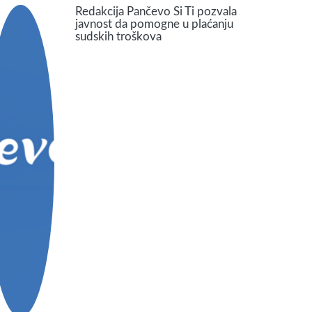
Redakcija Pančevo Si Ti pozvala
javnost da pomogne u plaćanju
sudskih troškova