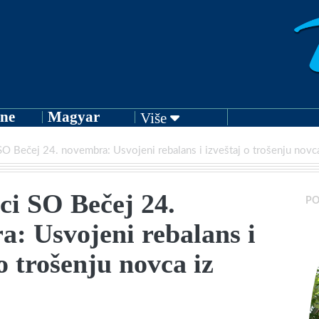
ne
Magyar
Više
SO Bečej 24. novembra: Usvojeni rebalans i izveštaj o trošenju novc
ci SO Bečej 24.
PO
: Usvojeni rebalans i
 o trošenju novca iz