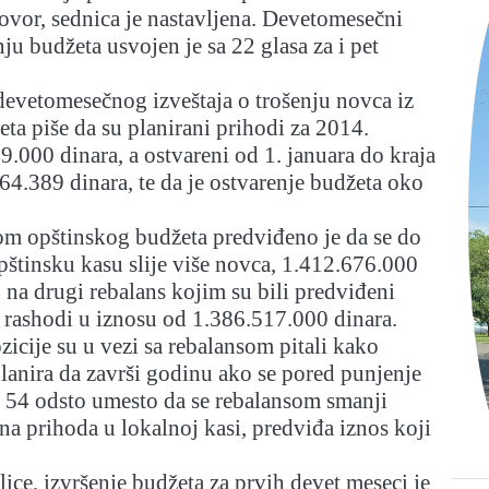
ovor, sednica je nastavljena. Devetomesečni
nju budžeta usvojen je sa 22 glasa za i pet
devetomesečnog izveštaja o trošenju novca iz
ta piše da su planirani prihodi za 2014.
.000 dinara, a ostvareni od 1. januara do kraja
4.389 dinara, te da je ostvarenje budžeta oko
om opštinskog budžeta predviđeno je da se do
pštinsku kasu slije više novca, 1.412.676.000
 na drugi rebalans kojim su bili predviđeni
 rashodi u iznosu od 1.386.517.000 dinara.
zicije su u vezi sa rebalansom pitali kako
planira da završi godinu ako se pored punjenje
a 54 odsto umesto da se rebalansom smanji
na prihoda u lokalnoj kasi, predviđa iznos koji
ice, izvršenje budžeta za prvih devet meseci je