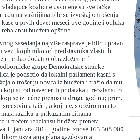
vladajuće koalicije usvojene su sve tačke
među najvažnijima bile su izveštaj o trošenju
e kase u prvih devet meseci ove godine i odluka
 rebalansu budžeta opštine.
nog zasedanja najviše rasprave je bilo upravo
u vezi kojih niko od predstavnika vlasti ili
be nije dao dodatno obrazloženje ili
f odborničke grupe Demokratske stranke
ca je podsetio da lokalni parlament kasni s
taja o trošenju novca iz budžeta i tražio da mu
o koji su od navedenih podataka u rebalansu o
koji se iz jedne prenosi u drugu godinu; prim.
sredstvima tačni, a koji ne, s obzirom na to
o mala razliku u prikazanim ciframa.
da u trećem rebalansu budžeta preneta
va 1. januara 2014. godine iznose 165.508.000
rilikom usvajanja plana gazdovanja