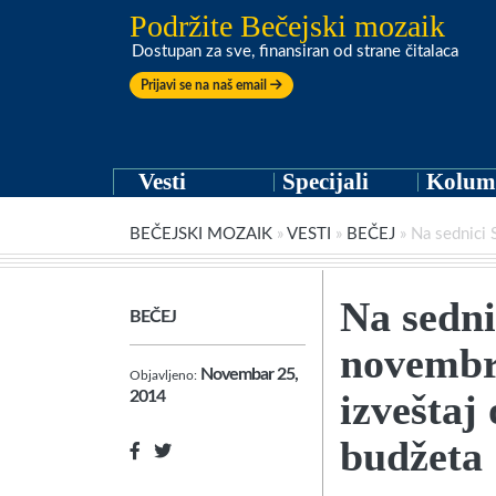
Podržite Bečejski mozaik
Dostupan za sve, finansiran od strane čitalaca
Prijavi se na naš email
Vesti
Specijali
Kolum
BEČEJSKI MOZAIK
»
VESTI
»
BEČEJ
»
Na sednici 
Na sedni
BEČEJ
novembra
Novembar 25,
Objavljeno:
izveštaj
2014
budžeta