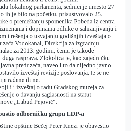
adu lokalnog parlamenta, sednici je umesto 27
o ih je bilo na početku, prisustvovalo 25.
uke o premeštanju spomenika Pobeda iz centra
o izmenama i dopunama odluke o sahranjivanju i
om i rešenja o usvajanju godišnjih izveštaja o
uzeća Vodokanal, Direkcija za izgradnju,
alac za 2013. godinu, čemu je takođe
 i duga rasprava. Zlokolica je, kao zajedničku
javna preduzeća, naveo i to da nijedno javno
stavilo izveštaj revizije poslovanja, te se ne
ije rađene ili ne.
ojili i izveštaj o radu Gradskog muzeja za
ešenje o davanju saglasnosti na statut
anove „Labud Pejović“.
pustio odborničku grupu LDP-a
tine opštine Bečej Peter Knezi je obavestio