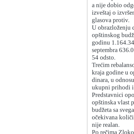
a nije dobio odg
izveštaj o izvrše
glasova protiv.
U obrazloženju 
opštinskog budže
godinu 1.164.349
septembra 636.06
54 odsto.
Trećim rebalans
kraja godine u o
dinara, u odnosu
ukupni prihodi i
Predstavnici opo
opštinska vlast 
budžeta sa sveg
očekivana količi
nije realan.
Po rečima Zlokol