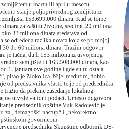
zemljištem u martu ili aprilu mesecu
očetno stanje poljoprivrednog zemljišta iz
 zemljišta 153.699.000 dinara. Kad se tome
 dinara za zaštitu životne, sredine, 20 miliona
i oko 33 miliona dinara sredstava od
a se određena razlika novca koja se po mojoj
d 30 do 60 miliona dinara. Tražim odgovor
ara je tačna, da li 153 miliona iz usvojenog
ivredno zemljište ili 165.508.000 dinara, kao
 od 1. januara ove godine i gde su tu ostala
?“, pitao je Zlokolica. Nije, međutim, dobio
je od predstavnika vlasti, te je od predsednika
e tražio da prekine zasedanje lokalnog
se ne utvrde validni podaci. Umesto odgovora
itanje predsednik opštine Vuk Radojević je
cu za „demagoški nastup“ i „nekorektno
kupštinskom govornicom.
tervencije predsednika Skupštine odbornik DS-