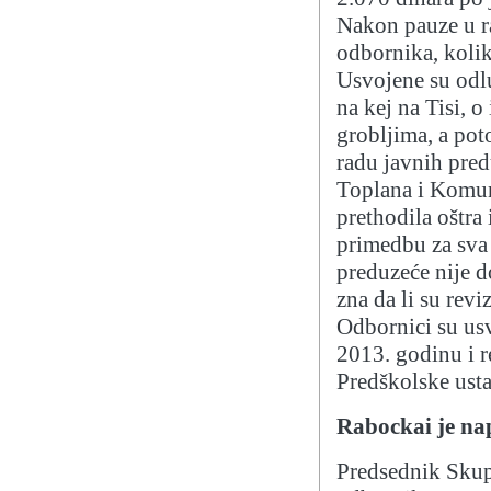
Nakon pauze u r
odbornika, kolik
Usvojene su odl
na kej na Tisi, 
grobljima, a pot
radu javnih pred
Toplana i Komun
prethodila oštra
primedbu za sva 
preduzeće nije do
zna da li su reviz
Odbornici su usv
2013. godinu i r
Predškolske ust
Rabockai je na
Predsednik Skupš