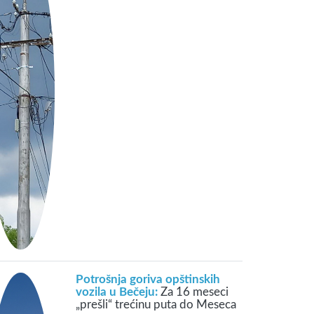
Potrošnja goriva opštinskih
vozila u Bečeju:
Za 16 meseci
„prešli“ trećinu puta do Meseca