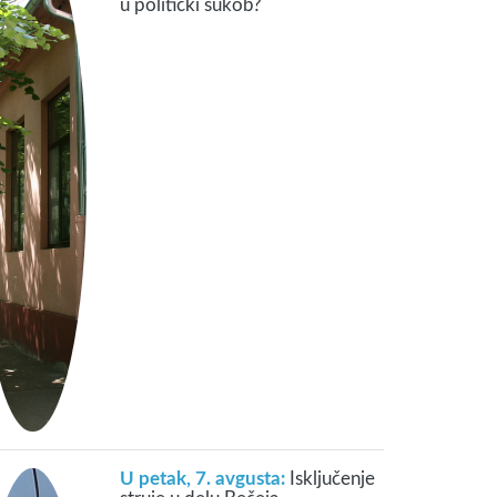
u politički sukob?
U petak, 7. avgusta:
Isključenje