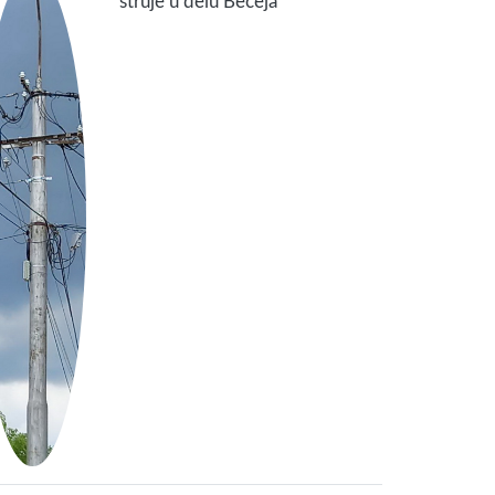
struje u delu Bečeja