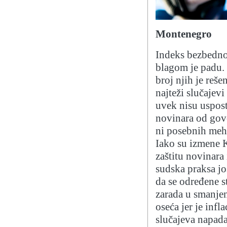
Montenegro
Indeks bezbedno
blagom je padu. 
broj njih je rešen
najteži slučajevi
uvek nisu uspost
novinara od govo
ni posebnih meha
Iako su izmene 
zaštitu novinara 
sudska praksa jo
da se određene st
zarada u smanjen
oseća jer je infl
slučajeva napada