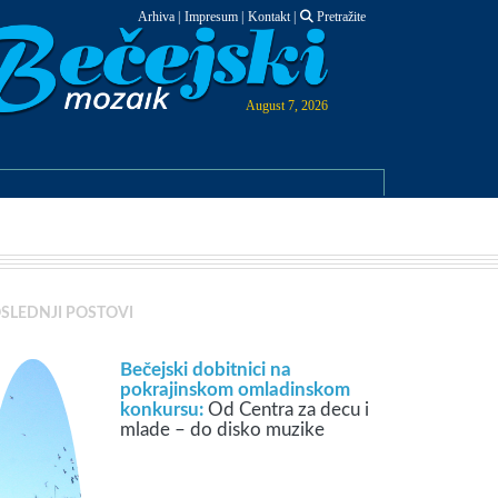
Arhiva
|
Impresum
|
Kontakt
|
Pretražite
August 7, 2026
SLEDNJI POSTOVI
Bečejski dobitnici na
pokrajinskom omladinskom
konkursu:
Od Centra za decu i
mlade – do disko muzike