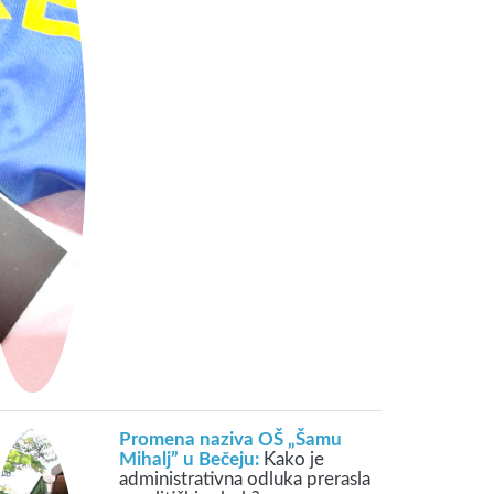
Promena naziva OŠ „Šamu
Mihalj” u Bečeju:
Kako je
administrativna odluka prerasla