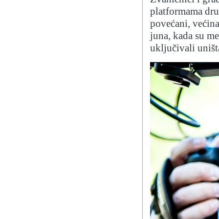
platformama druš
povećani, većin
juna, kada su me
uključivali uniš