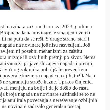
sti novinara za Crnu Goru za 2023. godinu u
Broj napada na novinare je smanjen i veliki
 ili na putu da se reši. S druge strane, stari i
 napada na novinare još nisu rasvetljeni. Još
avljeni ni posebni mehanizmi za zaštitu
ra mržnje ili ozbiljnih pretnji po život. Nema
nizama za prijave slučajeva napada i pretnji.
Krivičnog zakonika poboljšale preventivnu
i povećale kazne za napade na njih, tužilačka i
š ne garantuju strože kazne. Uprkos činjenici
vari menjaju na bolje i da je došlo do rasta
ja broja napada na novinare suštinski se to ne
acija anulirala povećanja a nerešavanje ozbiljnih
 na novinare zadržalo generalan osećaj