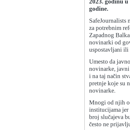
2023. godinu u
godine.
SafeJournalists 
za potrebnim re
Zapadnog Balkan
novinarki od gov
uspostavljani il
Umesto da javno 
novinarke, javni
i na taj način st
pretnje koje su n
novinarke.
Mnogi od njih o
institucijama je
broj slučajeva 
često ne prijavl