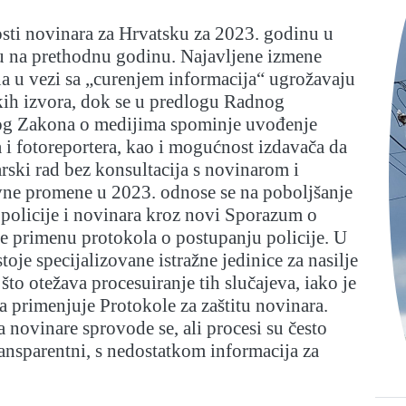
sti novinara za Hrvatsku za 2023. godinu u
u na prethodnu godinu. Najavljene izmene
a u vezi sa „curenjem informacija“ ugrožavaju
kih izvora, dok se u predlogu Radnog
g Zakona o medijima spominje uvođenje
a i fotoreportera, kao i mogućnost izdavača da
rski rad bez konsultacija s novinarom i
ne promene u 2023. odnose se na poboljšanje
policije i novinara kroz novi Sporazum o
 te primenu protokola o postupanju policije. U
oje specijalizovane istražne jedinice za nasilje
što otežava procesuiranje tih slučajeva, iako je
da primenjuje Protokole za zaštitu novinara.
a novinare sprovode se, ali procesi su često
ransparentni, s nedostatkom informacija za