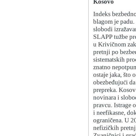
Kosovo
Indeks bezbedno
blagom je padu. 
slobodi izražava
SLAPP tužbe prot
u Krivičnom zako
pretnji po bezb
sistematskih pro
znatno nepotpun
ostaje jaka, što
obezbeđujući da
prepreka. Kosovo
novinara i slob
pravcu. Istrage 
i neefikasne, do
ograničena. U 20
nefizičkih pretn
Zvaničnici i gra