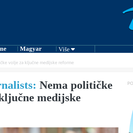
ne
Magyar
Više
čke volje za ključne medijske reforme
nalists:
Nema političke
PO
 ključne medijske