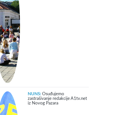
NUNS:
Osuđujemo
zastrašivanje redakcije A1tv.net
iz Novog Pazara