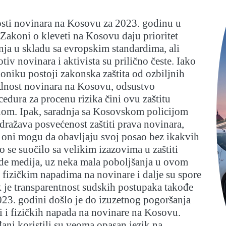
sti novinara na Kosovu za 2023. godinu u
Zakoni o kleveti na Kosovu daju prioritet
nja u skladu sa evropskim standardima, ali
iv novinara i aktivista su prilično česte. Iako
niku postoji zakonska zaštita od ozbiljnih
ednost novinara na Kosovu, odsustvo
cedura za procenu rizika čini ovu zaštitu
om. Ipak, saradnja sa Kosovskom policijom
 odražava posvećenost zaštiti prava novinara,
 oni mogu da obavljaju svoj posao bez ikakvih
 se suočilo sa velikim izazovima u zaštiti
ode medija, uz neka mala poboljšanja u ovom
o fizičkim napadima na novinare i dalje su spore
k je transparentnost sudskih postupaka takođe
23. godini došlo je do izuzetnog pogoršanja
ji i fizičkih napada na novinare na Kosovu.
đani koristili su veoma opasan jezik na