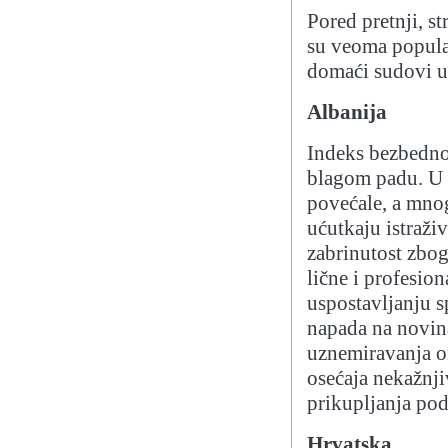
Pored pretnji, s
su veoma popular
domaći sudovi 
Albanija
Indeks bezbedno
blagom padu. U 2
povećale, a mno
ućutkaju istraži
zabrinutost zbog
lične i profesio
uspostavljanju sp
napada na novina
uznemiravanja on
osećaja nekažnji
prikupljanja po
Hrvatska