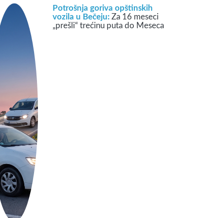
Potrošnja goriva opštinskih
vozila u Bečeju:
Za 16 meseci
„prešli“ trećinu puta do Meseca