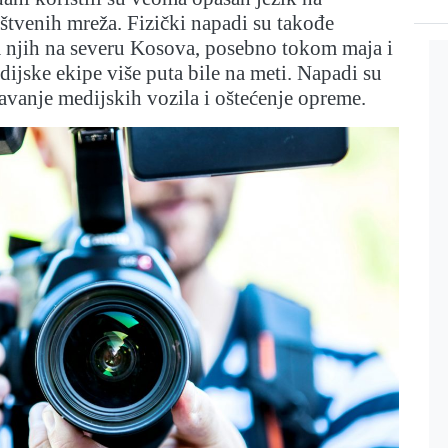
tvenih mreža. Fizički napadi su takođe
a njih na severu Kosova, posebno tokom maja i
dijske ekipe više puta bile na meti. Napadi su
tavanje medijskih vozila i oštećenje opreme.