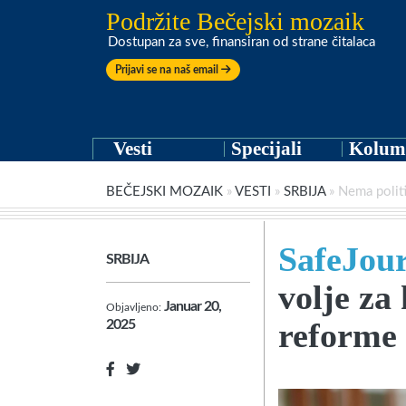
Podržite Bečejski mozaik
Dostupan za sve, finansiran od strane čitalaca
Prijavi se na naš email
Vesti
Specijali
Kolum
BEČEJSKI MOZAIK
»
VESTI
»
SRBIJA
»
Nema politi
SafeJour
SRBIJA
volje za
Januar 20,
Objavljeno:
reforme
2025