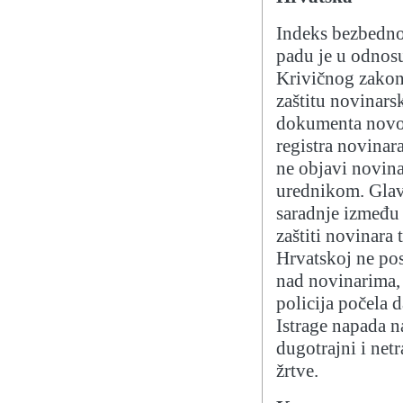
Indeks bezbedno
padu je u odnos
Krivičnog zakon
zaštitu novinars
dokumenta novo
registra novinar
ne objavi novina
urednikom. Glav
saradnje između 
zaštiti novinara
Hrvatskoj ne post
nad novinarima, 
policija počela 
Istrage napada n
dugotrajni i net
žrtve.