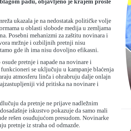
 blagom padu, objavljeno je krajem prošle
mreža ukazala je na nedostatak političke volje
formama u oblasti slobode medija u zemljama
a. Posebni mehanizmi za zaštitu novinara i
ora mržnje i ozbiljnih pretnji nisu
i tamo gde ih ima nisu dovoljno efikasni.
osude pretnje i napade na novinare i
 funkcioneri se uključuju u kampanje blaćenja
varaju atmosferu linča i ohrabruju dalje onlajn
ajzastupljeniji vid pritiska na novinare i
dlučuju da pretnje ne prijave nadležnim
r dosadašnje iskustvo pokazuje da samo mali
bude rešen osuđujućom presudom. Novinarke
juju pretnje iz straha od odmazde.