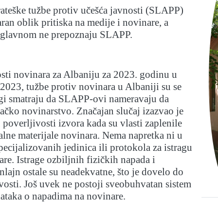
trateške tužbe protiv učešća javnosti (SLAPP)
an oblik pritiska na medije i novinare, a
uglavnom ne prepoznaju SLAPP.
sti novinara za Albaniju za 2023. godinu u
023, tužbe protiv novinara u Albaniji su se
gi smatraju da SLAPP-ovi nameravaju da
vačko novinarstvo. Značajan slučaj izazvao je
 poverljivosti izvora kada su vlasti zaplenile
nalne materijale novinara. Nema napretka ni u
ecijalizovanih jedinica ili protokola za istragu
re. Istrage ozbiljnih fizičkih napada i
lajn ostale su neadekvatne, što je dovelo do
vosti. Još uvek ne postoji sveobuhvatan sistem
dataka o napadima na novinare.