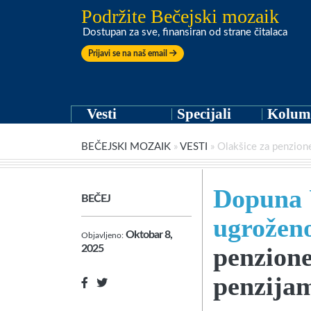
Podržite Bečejski mozaik
Dostupan za sve, finansiran od strane čitalaca
Prijavi se na naš email
Vesti
Specijali
Kolum
BEČEJSKI MOZAIK
»
VESTI
»
Olakšice za penzione
Dopuna 
BEČEJ
ugrožen
Oktobar 8,
Objavljeno:
penzion
2025
penzijam