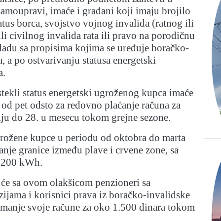
samoupravi, imaće i građani koji imaju brojilo
atus borca, svojstvo vojnog invalida (ratnog ili
i civilnog invalida rata ili pravo na porodičnu
ladu sa propisima kojima se uređuje boračko-
a, a po ostvarivanju statusa energetski
a.
stekli status energetski ugroženog kupca imaće
 od pet odsto za redovno plaćanje računa za
iju do 28. u mesecu tokom grejne sezone.
grožene kupce u periodu od oktobra do marta
tanje granice između plave i crvene zone, sa
.200 kWh.
 će sa ovom olakšicom penzioneri sa
jama i korisnici prava iz boračko-invalidske
umanje svoje račune za oko 1.500 dinara tokom