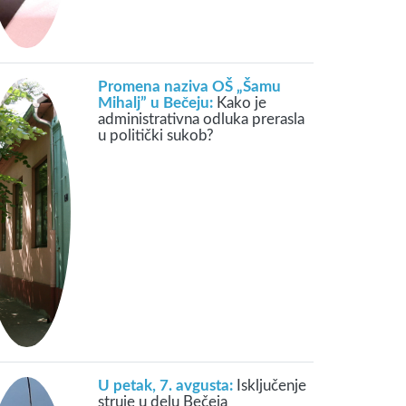
Promena naziva OŠ „Šamu
Mihalj” u Bečeju:
Kako je
administrativna odluka prerasla
u politički sukob?
U petak, 7. avgusta:
Isključenje
struje u delu Bečeja