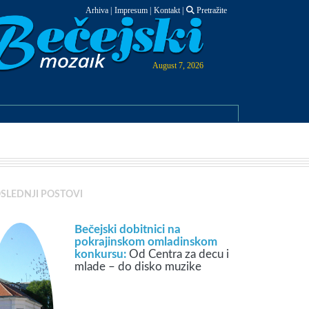
Arhiva
|
Impresum
|
Kontakt
|
Pretražite
August 7, 2026
SLEDNJI POSTOVI
Bečejski dobitnici na
pokrajinskom omladinskom
konkursu:
Od Centra za decu i
mlade – do disko muzike