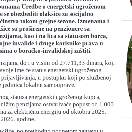
punama Uredbe o energetski ugroženom
 se obezbediti olakšice za socijalno
instva tokom grejne sezone.
Izmenama i
ice su proširene na penzionere sa
ijama, kao i na lica sa statusom borca,
vojne invalide i druge korisnike prava u
sima o boračko-invalidskoj zaštiti.
nzijama do i u visini od 27.711,33 dinara, koji
 svoje ime će status energetski ugroženog
z prijavljivanja, u postupku koji po službenoj
e jedinica lokalne samouprave.
nog statusa energetski ugroženog kupca,
jnižim penzijama ostvarivaće popust od 1.000
ma za električnu energiju od oktobra 2025.
 2026. godine.
lakšice, po prethodno podnetom zahtevu u