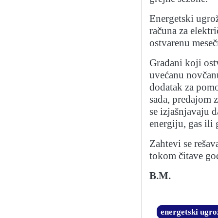
Energetski ugrož
računa za elektri
ostvarenu meseč
Građani koji os
uvećanu novčanu
dodatak za pomoć
sada, predajom 
se izjašnjavaju d
energiju, gas ili 
Zahtevi se rešav
tokom čitave god
B.M.
energetski ugro