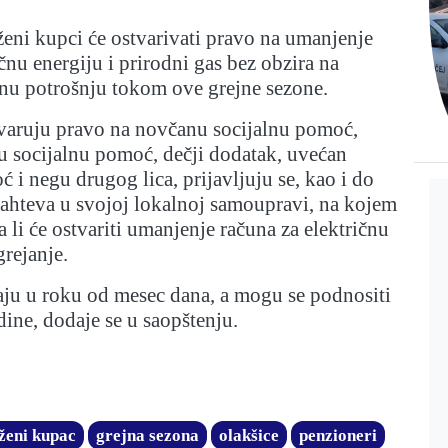
eni kupci će ostvarivati pravo na umanjenje
čnu energiju i prirodni gas bez obzira na
nu potrošnju tokom ove grejne sezone.
tvaruju pravo na novčanu socijalnu pomoć,
 socijalnu pomoć, dečji dodatak, uvećan
 i negu drugog lica, prijavljuju se, kao i do
zahteva u svojoj lokalnoj samoupravi, na kojem
a li će ostvariti umanjenje računa za električnu
grejanje.
aju u roku od mesec dana, a mogu se podnositi
ine, dodaje se u saopštenju.
ženi kupac
grejna sezona
olakšice
penzioneri