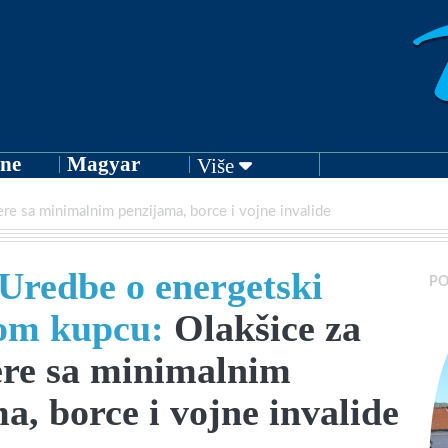
ne
Magyar
Više
re sa minimalnim penzijama, borce i vojne invalide
Uredbe o energetski
PO
om kupcu:
Olakšice za
ere sa minimalnim
a, borce i vojne invalide