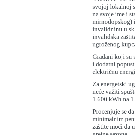
svojoj lokalnoj 
na svoje ime i st
mirnodopskog) il
invalidninu u sk
invalidska zaštit
ugroženog kupc
Građani koji su 
i dodatni popust
električnu energ
Za energetski u
neće važiti spuš
1.600 kWh na 1
Procenjuje se da
minimalnim penzi
zaštite moći da 
grejne sezone.