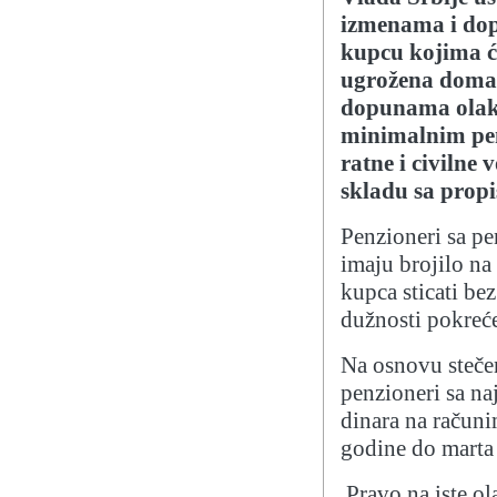
izmenama i do
kupcu kojima će
ugrožena domać
dopunama olakš
minimalnim penz
ratne i civilne 
skladu sa propi
Penzioneri sa pe
imaju brojilo na
kupca sticati be
dužnosti pokreć
Na osnovu steče
penzioneri sa na
dinara na računi
godine do marta
Pravo na iste o