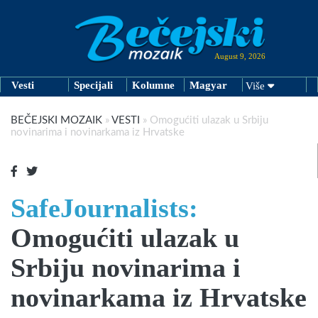
August 9, 2026
Vesti
Specijali
Kolumne
Magyar
Više
BEČEJSKI MOZAIK
»
VESTI
»
Omogućiti ulazak u Srbiju
novinarima i novinarkama iz Hrvatske
SafeJournalists:
Omogućiti ulazak u
Srbiju novinarima i
novinarkama iz Hrvatske