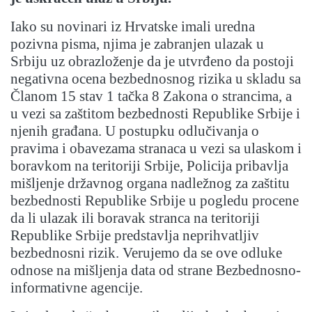
Iako su novinari iz Hrvatske imali uredna
pozivna pisma, njima je zabranjen ulazak u
Srbiju uz obrazloženje da je utvrđeno da postoji
negativna ocena bezbednosnog rizika u skladu sa
Članom 15 stav 1 tačka 8 Zakona o strancima, a
u vezi sa zaštitom bezbednosti Republike Srbije i
njenih građana. U postupku odlučivanja o
pravima i obavezama stranaca u vezi sa ulaskom i
boravkom na teritoriji Srbije, Policija pribavlja
mišljenje državnog organa nadležnog za zaštitu
bezbednosti Republike Srbije u pogledu procene
da li ulazak ili boravak stranca na teritoriji
Republike Srbije predstavlja neprihvatljiv
bezbednosni rizik. Verujemo da se ove odluke
odnose na mišljenja data od strane Bezbednosno-
informativne agencije.