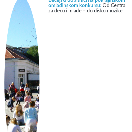
Bečejski dobitnici na pokrajinskom
omladinskom konkursu:
Od Centra
za decu i mlade – do disko muzike