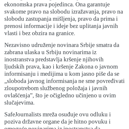
ekonomska prava pojedinca. Ona garantuje
svakome pravo na slobodu izražavanja, pravo na
slobodu zastupanja mišljenja, pravo da prima i
prenosi informacije i ideje bez uplitanja javnih
vlasti i bez obzira na granice.
Nezavisno udruženje novinara Srbije smatra da
zabrana ulaska u Srbiju novinarima iz
inostranstva predstavlja kršenje njihovih
ljudskih prava, kao i kršenje Zakona o javnom
informisanju i medijima u kom jasno piše da se
„sloboda javnog informisanja ne sme povređivati
zloupotrebom službenog položaja i javnih
ovlašćenja”, što je očigledno učinjeno u ovim
slučajevima.
SafeJournalists mreža osuđuje ovu odluku i
poziva državne organe da je hitno povuku i
omoguće novinarima iz inostranstva da