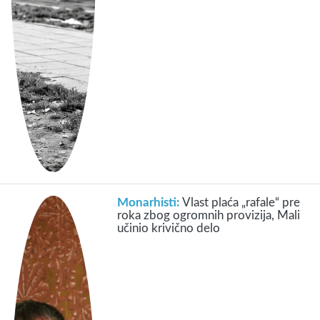
Monarhisti:
Vlast plaća „rafale“ pre
roka zbog ogromnih provizija, Mali
učinio krivično delo