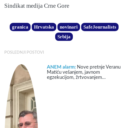
Sindikat medija Crne Gore
granica
Hrvatska
novinari
SafeJournalists
Srbija
POSLEDNJI POSTOVI
ANEM alarm:
Nove pretnje Veranu
Matiću vešanjem, javnom
egzekucijom, žrtvovanjem…