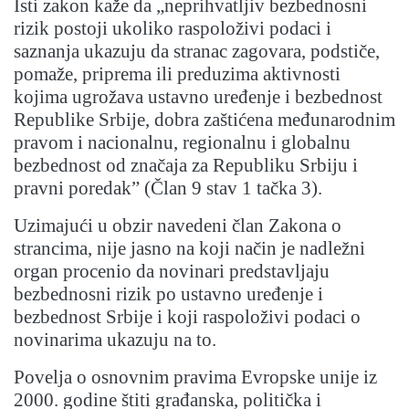
Isti zakon kaže da „neprihvatljiv bezbednosni
rizik postoji ukoliko raspoloživi podaci i
saznanja ukazuju da stranac zagovara, podstiče,
pomaže, priprema ili preduzima aktivnosti
kojima ugrožava ustavno uređenje i bezbednost
Republike Srbije, dobra zaštićena međunarodnim
pravom i nacionalnu, regionalnu i globalnu
bezbednost od značaja za Republiku Srbiju i
pravni poredak” (Član 9 stav 1 tačka 3).
Uzimajući u obzir navedeni član Zakona o
strancima, nije jasno na koji način je nadležni
organ procenio da novinari predstavljaju
bezbednosni rizik po ustavno uređenje i
bezbednost Srbije i koji raspoloživi podaci o
novinarima ukazuju na to.
Povelja o osnovnim pravima Evropske unije iz
2000. godine štiti građanska, politička i