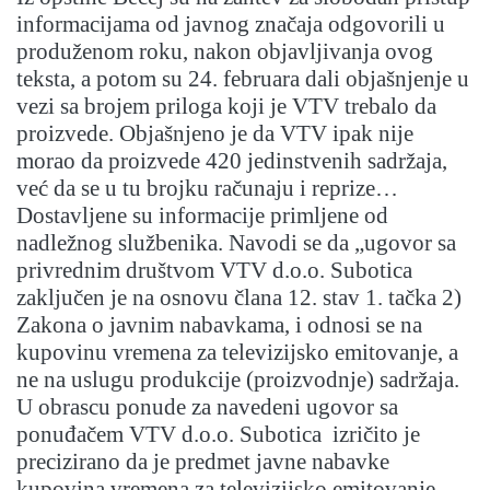
informacijama od javnog značaja odgovorili u
produženom roku, nakon objavljivanja ovog
teksta, a potom su 24. februara dali objašnjenje u
vezi sa brojem priloga koji je VTV trebalo da
proizvede. Objašnjeno je da VTV ipak nije
morao da proizvede 420 jedinstvenih sadržaja,
već da se u tu brojku računaju i reprize…
Dostavljene su informacije primljene od
nadležnog službenika. Navodi se da „ugovor sa
privrednim društvom VTV d.o.o. Subotica
zaključen je na osnovu člana 12. stav 1. tačka 2)
Zakona o javnim nabavkama, i odnosi se na
kupovinu vremena za televizijsko emitovanje, a
ne na uslugu produkcije (proizvodnje) sadržaja.
U obrascu ponude za navedeni ugovor sa
ponuđačem VTV d.o.o. Subotica izričito je
precizirano da je predmet javne nabavke
kupovina vremena za televizijsko emitovanje