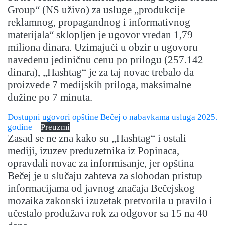
Group“
(NS uživo) za usluge „produkcije
reklamnog, propagandnog i informativnog
materijala“ sklopljen je ugovor vredan 1,79
miliona dinara. Uzimajući u obzir u ugovoru
navedenu jediničnu cenu po prilogu (257.142
dinara), „Hashtag“ je za taj novac trebalo da
proizvede 7 medijskih priloga, maksimalne
dužine po 7 minuta.
Dostupni ugovori opštine Bečej o nabavkama usluga 2025.
godine
Preuzmi
Zasad se ne zna kako su „Hashtag“ i ostali
mediji,
izuzev preduzetnika iz Popinaca,
opravdali novac za informisanje, jer opština
Bečej je u slučaju zahteva za slobodan pristup
informacijama od javnog značaja Bečejskog
mozaika zakonski izuzetak pretvorila u pravilo i
učestalo produžava rok za
odgovor sa 15 na 40