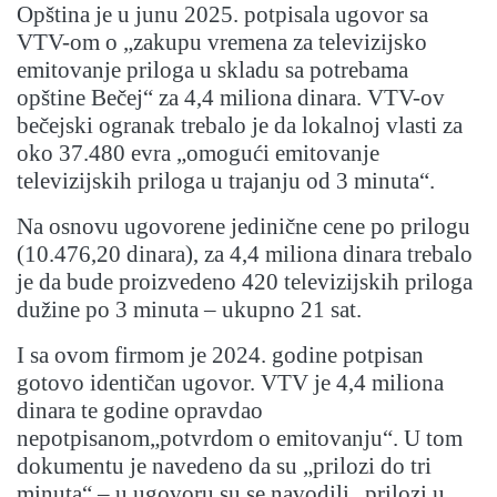
Opština je u junu 2025. potpisala ugovor sa
VTV-om o „zakupu vremena za televizijsko
emitovanje priloga u skladu sa potrebama
opštine Bečej“ za 4,4 miliona dinara. VTV-ov
bečejski ogranak trebalo je da lokalnoj vlasti za
oko 37.480 evra „omogući emitovanje
televizijskih priloga u trajanju od 3 minuta“.
Na osnovu ugovorene jedinične cene po prilogu
(10.476,20 dinara), za 4,4 miliona dinara trebalo
je da bude proizvedeno 420 televizijskih priloga
dužine po 3 minuta – ukupno 21 sat.
I sa ovom firmom je 2024. godine potpisan
gotovo identičan ugovor. VTV je 4,4 miliona
dinara te godine opravdao
nepotpisanom„potvrdom o emitovanju“. U tom
dokumentu je navedeno da su „prilozi do tri
minuta“ – u ugovoru su se navodili „prilozi u