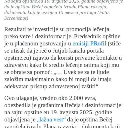
Na sajtu opstine.eu 19. avgusta 2025. godine objavljeno je
da je opština Bečej započela izradu Plana razvoja,
dokumenta koji je usvojen 15 meseci pre toga (Foto:
Screenshot)
Rezultati te investicije su promocija lečenja
preko veze i dezinformacije. Predsednik opštine
je u plaćenom gostovanju u
emisiji PRofil
(stiče
se utisak da je reč o Jutjub kanalu portala
opstine.eu) izjavio da koristi privatne kontakte u
zdravstvu kako bi sredio lečenje onima koji mu
se obrate za pomoć: „… Uvek se za te ljude
založim maksimalno kako bi mogli da imaju
adekvatan pristup zdravstvenoj zaštiti“.
Ovo ulaganje, vredno oko 2.000 evra,
obezbedila je građanima Bečeja i dezinformacije:
na sajtu opstine.eu 19. avgusta 2025. godine
objavljena je
„lažna vest“
da je opština Bečej
započela izradu Plana razvoja – dokumenta koji