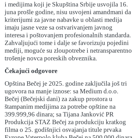
i medijima koji je Skupština Srbije usvojila 16.
juna prošle godine, nisu usvojeni amandmani da
kriterijumi za javne nabavke u oblasti medija
imaju jasne veze sa ostvarivanjem javnog
interesa i poštovanjem profesionalnih standarda.
Zahvaljujući tome i dalje se favorizuju pojedini
mediji, moguće su zloupotrebe i netransparentno
trošenje novca poreskih obveznika.
Čekajući odgovore
Opština Bečej je 2025. godine zaključila još tri
ugovora na manje iznose: sa Medium d.o.o.
Bečej (Bečejski dani) za zakup prostora u
štampanim medijima za potrebe opštine na
399.999,96 dinara; sa Tijana Janković PR
Produkcija STAZ Bečej za produkciju kratkog
filma o 25. godišnjici osvajanja titule prvaka
Evrope Vaterpolo kluba Bečej na 500.000 dinara