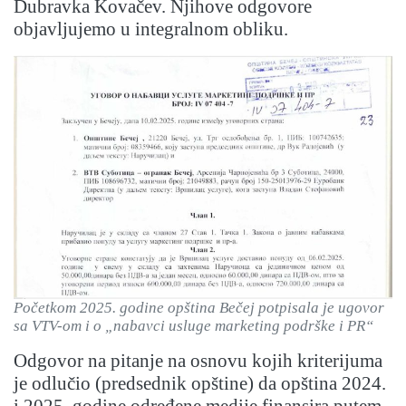
Dubravka Kovačev. Njihove odgovore
objavljujemo u integralnom obliku.
Početkom 2025. godine opština Bečej potpisala je ugovor
sa VTV-om i o „nabavci usluge marketing podrške i PR“
Odgovor na pitanje na osnovu kojih kriterijuma
je odlučio (predsednik opštine) da opština 2024.
i 2025. godine određene medije finansira putem