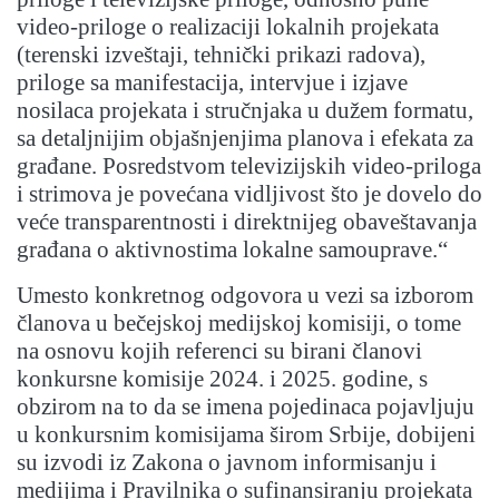
video-priloge o realizaciji lokalnih projekata
(terenski izveštaji, tehnički prikazi radova),
priloge sa manifestacija, intervjue i izjave
nosilaca projekata i stručnjaka u dužem formatu,
sa detaljnijim objašnjenjima planova i efekata za
građane. Posredstvom televizijskih video-priloga
i strimova je povećana vidljivost što je dovelo do
veće transparentnosti i direktnijeg obaveštavanja
građana o aktivnostima lokalne samouprave
.“
Umesto konkretnog odgovora u vezi sa izborom
članova u bečejskoj medijskoj komisiji, o tome
na osnovu kojih referenci su birani članovi
konkursne komisije 2024. i 2025. godine, s
obzirom na to da se imena pojedinaca pojavljuju
u konkursnim komisijama širom Srbije, dobijeni
su izvodi iz Zakona o javnom informisanju i
medijima i Pravilnika o sufinansiranju projekata