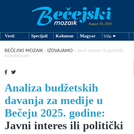
August 10, 2026
Vesti
Specijali
Kolumne
Magyar
Više
BEČEJSKI MOZAIK
»
IZDVAJAMO
»
Javni interes ili politički
klijentelizam
Analiza budžetskih
davanja za medije u
Bečeju 2025. godine:
Javni interes ili politički