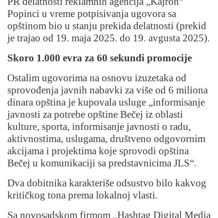
PR delatnosti reklamnih agencija „Kajron“
Popinci u vreme potpisivanja ugovora sa
opštinom bio u stanju prekida delatnosti (prekid
je trajao od 19. maja 2025. do 19. avgusta 2025).
Skoro 1.000 evra za 60 sekundi promocije
Ostalim ugovorima na osnovu izuzetaka od
sprovođenja javnih nabavki za više od 6 miliona
dinara opština je kupovala usluge „informisanje
javnosti za potrebe opštine Bečej iz oblasti
kulture, sporta, informisanje javnosti o radu,
aktivnostima, uslugama, društveno odgovornim
akcijama i projektima koje sprovodi opština
Bečej u komunikaciji sa predstavnicima JLS“.
Dva dobitnika
karakteriše odsustvo bilo kakvog
kritičkog tona prema lokalnoj vlasti.
Sa novosadskom
firmom „Hashtag Digital Media