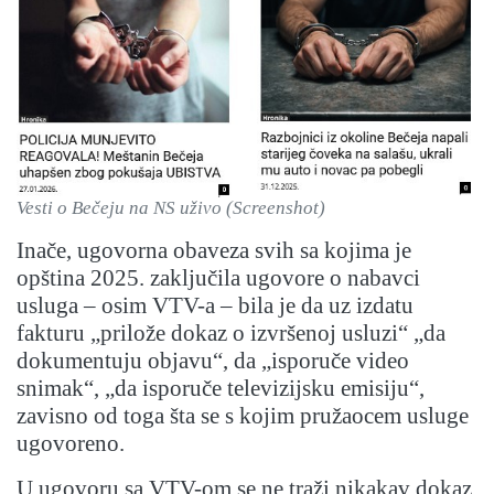
Vesti o Bečeju na NS uživo (Screenshot)
Inače, ugovorna obaveza svih sa kojima je
opština 2025. zaključila ugovore o nabavci
usluga – osim VTV-a – bila je da uz izdatu
fakturu „prilože dokaz o izvršenoj usluzi“ „da
dokumentuju objavu“, da „isporuče video
snimak“, „da isporuče televizijsku emisiju“,
zavisno od toga šta se s kojim pružaocem usluge
ugovoreno.
U ugovoru sa VTV-om se ne traži nikakav dokaz,