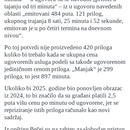
tajanju od tri minuta“ – iz u ugovoru navedenih
oblasti „emitovani 484 puta. 121 prilog,
ukupnog trajanja 8 sati, 25 minuta i 52 sekunde,
emitovan je u po četiri termina na dnevnom
nivou“.
Po toj potvrdi nije proizvedeno 420 priloga
koliko bi trebalo kada se ukupna cena
ugovorenih usluga podeli sa takođe ugovorenom
jediničnom cenom priloga. „Manjak“ je 299
priloga, to jest 897 minuta.
Ukoliko bi 2025. godine bio ponovljen obrazac
iz 2024, to bi značilo da su građani platili 2,5
puta višu cenu po minutu od ugovorene, jer se
repriziranje istih priloga računalo kao novi
sadržaj.
Iz opštine Bečej su na zahtev za slobodan pristup