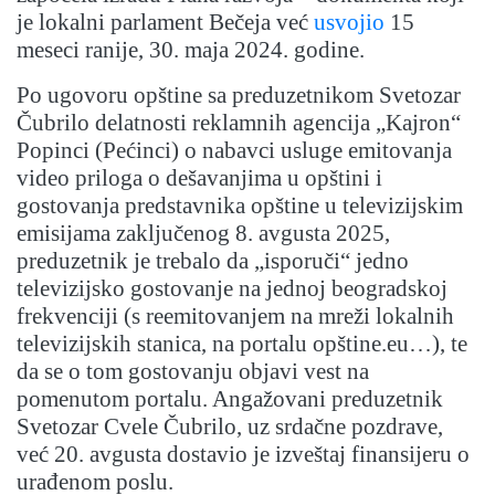
je lokalni parlament Bečeja već
usvojio
15
meseci ranije, 30. maja 2024. godine.
Po ugovoru opštine sa preduzetnikom Svetozar
Čubrilo delatnosti reklamnih agencija „Kajron“
Popinci (Pećinci) o nabavci usluge emitovanja
video priloga o dešavanjima u opštini i
gostovanja predstavnika opštine u televizijskim
emisijama zaključenog 8. avgusta 2025,
preduzetnik je trebalo da „isporuči“ jedno
televizijsko gostovanje na jednoj beogradskoj
frekvenciji (s reemitovanjem na mreži lokalnih
televizijskih stanica, na portalu opštine.eu…), te
da se o tom gostovanju objavi vest na
pomenutom portalu. Angažovani preduzetnik
Svetozar Cvele Čubrilo, uz srdačne pozdrave,
već 20. avgusta dostavio je izveštaj finansijeru o
urađenom poslu.