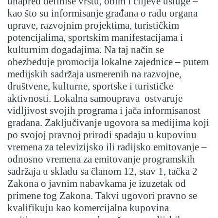
unapred definiše vrstu, obim i ciljeve usluge –
kao što su informisanje građana o radu organa
uprave, razvojnim projektima, turističkim
potencijalima, sportskim manifestacijama i
kulturnim događajima. Na taj način se
obezbeđuje promocija lokalne zajednice – putem
medijskih sadržaja usmerenih na razvojne,
društvene, kulturne, sportske i turističke
aktivnosti. Lokalna samouprava ostvaruje
vidljivost svojih programa i jača informisanost
građana. Zaključivanje ugovora sa medijima koji
po svojoj pravnoj prirodi spadaju u kupovinu
vremena za televizijsko ili radijsko emitovanje –
odnosno vremena za emitovanje programskih
sadržaja u skladu sa članom 12, stav 1, tačka 2
Zakona o javnim nabavkama je izuzetak od
primene tog Zakona. Takvi ugovori pravno se
kvalifikuju kao komercijalna kupovina