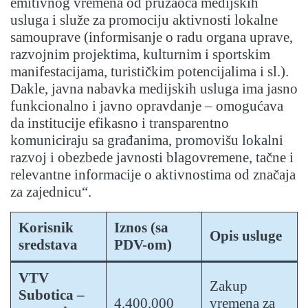
emitivnog vremena od pružaoca medijskih
usluga i služe za promociju aktivnosti lokalne
samouprave (informisanje o radu organa uprave,
razvojnim projektima, kulturnim i sportskim
manifestacijama, turističkim potencijalima i sl.).
Dakle, javna nabavka medijskih usluga ima jasno
funkcionalno i javno opravdanje – omogućava
da institucije efikasno i transparentno
komuniciraju sa građanima, promovišu lokalni
razvoj i obezbede javnosti blagovremene, tačne i
relevantne informacije o aktivnostima od značaja
za zajednicu“.
Korisnik
Iznos (sa
Opis usluge
sredstava
PDV-om)
VTV
Zakup
Subotica –
4.400.000
vremena za