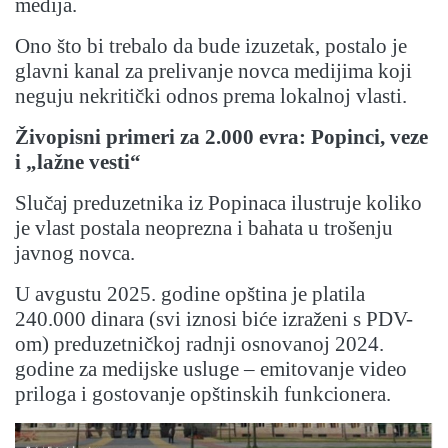
medija.
Ono što bi trebalo da bude izuzetak, postalo je
glavni kanal za prelivanje novca medijima koji
neguju nekritički odnos prema lokalnoj vlasti.
Živopisni primeri za 2.000 evra: Popinci, veze
i „lažne vesti“
Slučaj preduzetnika iz Popinaca ilustruje koliko
je vlast postala neoprezna i bahata u trošenju
javnog novca.
U avgustu 2025. godine opština je platila
240.000 dinara (svi iznosi biće izraženi s PDV-
om) preduzetničkoj radnji osnovanoj 2024.
godine za medijske usluge – emitovanje video
priloga i gostovanje opštinskih funkcionera.