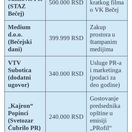
500.000 RSD
kratkog filma
(STAZ
o VK Bečej
Bečej)
Medium
Zakup
d.o.o.
prostora u
399.999 RSD
(Bečejski
štampanim
dani)
medijima
VTV
Usluge PR-a
Subotica
i marketinga
340.000 RSD
(dodatni
(podaci za
ugovor)
deo godine)
Gostovanje
„
Kajron“
predsednika
Popinci
opštine u
240.000 RSD
(Svetozar
emisiji
Čubrilo PR)
„PRofil“