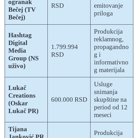
ogranak
RSD
emitovanje
Bečej (TV
priloga
Bečej)
Produkcija
Hashtag
reklamnog,
Digital
1.799.994
propagandno
Media
RSD
g i
Group (NS
informativno
uživo)
g materijala
Usluge
Lukač
snimanja
Creations
600.000 RSD
skupštine na
(Oskar
period od 12
Lukač PR)
meseci
Tijana
Produkcija
Janković PR