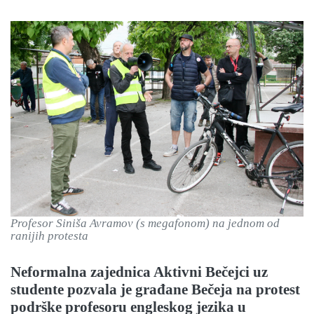
Profesor Siniša Avramov (s megafonom) na jednom od
ranijih protesta
Neformalna zajednica Aktivni Bečejci uz
studente pozvala je građane Bečeja na protest
podrške profesoru engleskog jezika u