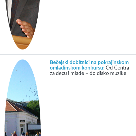
Bečejski dobitnici na pokrajinskom
omladinskom konkursu:
Od Centra
za decu i mlade – do disko muzike