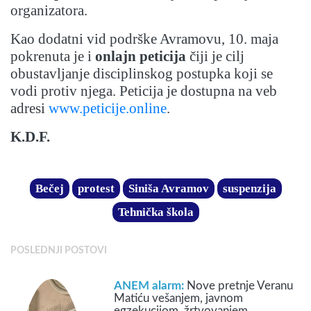
organizatora.
Kao dodatni vid podrške Avramovu, 10. maja
pokrenuta je i
onlajn peticija
čiji je cilj
obustavljanje disciplinskog postupka koji se
vodi protiv njega. Peticija je dostupna na veb
adresi
www.peticije.online
.
K.D.F.
Bečej
protest
Siniša Avramov
suspenzija
Tehnička škola
POSLEDNJI POSTOVI
ANEM alarm:
Nove pretnje Veranu
Matiću vešanjem, javnom
egzekucijom, žrtvovanjem…