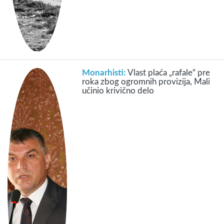
Monarhisti:
Vlast plaća „rafale“ pre
roka zbog ogromnih provizija, Mali
učinio krivično delo