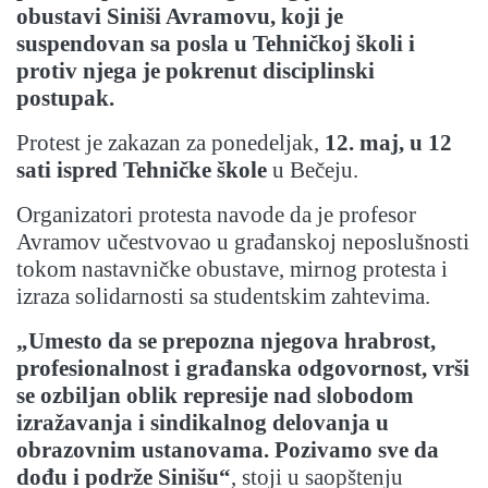
obustavi Siniši Avramovu, koji je
suspendovan sa posla u Tehničkoj školi i
protiv njega je pokrenut disciplinski
postupak.
Protest je zakazan za ponedeljak,
12. maj, u 12
sati ispred Tehničke škole
u Bečeju.
Organizatori protesta navode da je profesor
Avramov učestvovao u građanskoj neposlušnosti
tokom nastavničke obustave, mirnog protesta i
izraza solidarnosti sa studentskim zahtevima.
„Umesto da se prepozna njegova hrabrost,
profesionalnost i građanska odgovornost, vrši
se ozbiljan oblik represije nad slobodom
izražavanja i sindikalnog delovanja u
obrazovnim ustanovama. Pozivamo sve da
dođu i podrže Sinišu“
, stoji u saopštenju