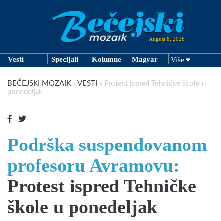
August 8, 2026
Vesti
Specijali
Kolumne
Magyar
Više
BEČEJSKI MOZAIK
»
VESTI
»
Protest ispred Tehničke škole u
ponedeljak
Podrška suspendovanom
profesoru Avramovu:
Protest ispred Tehničke
škole u ponedeljak