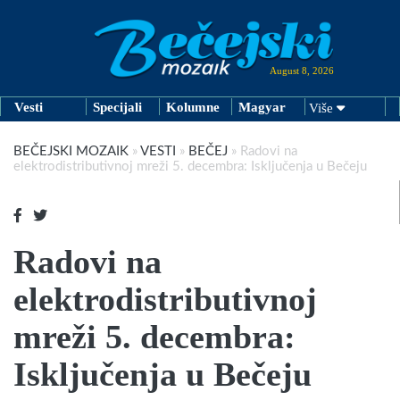
August 8, 2026
Vesti
Specijali
Kolumne
Magyar
Više
BEČEJSKI MOZAIK
»
VESTI
»
BEČEJ
»
Radovi na
elektrodistributivnoj mreži 5. decembra: Isključenja u Bečeju
Radovi na
elektrodistributivnoj
mreži 5. decembra:
Isključenja u Bečeju