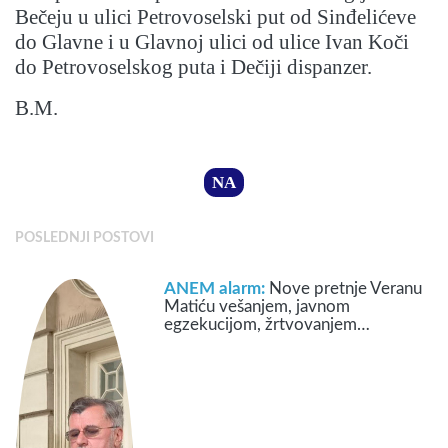
Bečeju u ulici Petrovoselski put od Sinđelićeve
do Glavne i u Glavnoj ulici od ulice Ivan Koči
do Petrovoselskog puta i Dečiji dispanzer.
B.M.
NA
POSLEDNJI POSTOVI
ANEM alarm:
Nove pretnje Veranu
Matiću vešanjem, javnom
egzekucijom, žrtvovanjem…