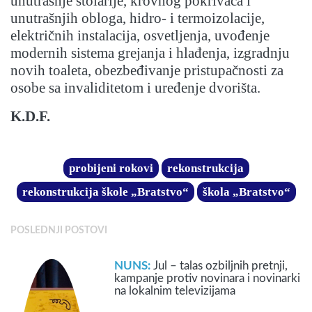
unutrašnje stolarije, krovnog pokrivača i
unutrašnjih obloga, hidro- i termoizolacije,
električnih instalacija, osvetljenja, uvođenje
modernih sistema grejanja i hlađenja, izgradnju
novih toaleta, obezbeđivanje pristupačnosti za
osobe sa invaliditetom i uređenje dvorišta.
K.D.F.
probijeni rokovi
rekonstrukcija
rekonstrukcija škole „Bratstvo“
škola „Bratstvo“
POSLEDNJI POSTOVI
NUNS:
Jul – talas ozbiljnih pretnji,
kampanje protiv novinara i novinarki
na lokalnim televizijama