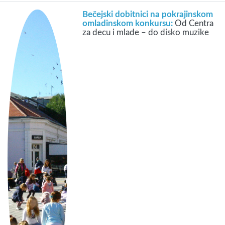
Bečejski dobitnici na pokrajinskom
omladinskom konkursu:
Od Centra
za decu i mlade – do disko muzike