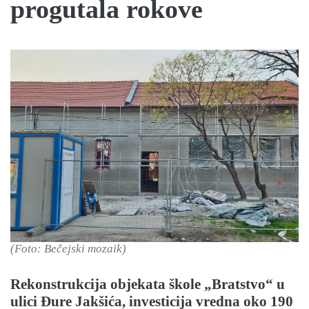
progutala rokove
(Foto: Bečejski mozaik)
Rekonstrukcija objekata škole „Bratstvo“ u
ulici Đure Jakšića, investicija vredna oko 190