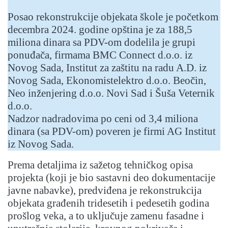
Posao rekonstrukcije objekata škole je početkom
decembra 2024. godine opština je za 188,5
miliona dinara sa PDV-om dodelila je grupi
ponuđača, firmama BMC Connect d.o.o. iz
Novog Sada, Institut za zaštitu na radu A.D. iz
Novog Sada, Ekonomistelektro d.o.o. Beočin,
Neo inženjering d.o.o. Novi Sad i Šuša Veternik
d.o.o.
Nadzor nadradovima po ceni od 3,4 miliona
dinara (sa PDV-om) poveren je firmi AG Institut
iz Novog Sada.
Prema detaljima iz sažetog tehničkog opisa
projekta (koji je bio sastavni deo dokumentacije
javne nabavke), predviđena je rekonstrukcija
objekata građenih tridesetih i pedesetih godina
prošlog veka, a to uključuje zamenu fasadne i