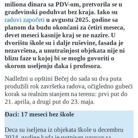
miliona dinara sa PDV-om, pretvorila se u
građevinski poduhvat bez kraja. Iako su
radovi započeti
u avgustu 2025. godine sa
planom da budu okončani za četiri meseca,
devet meseci kasnije kraj se ne nazire. U
dvorištu škole su i dalje ruševine, fasada je
nezavršena, a unutrašnjost objekata nije ni
blizu faze u kojoj bi se moglo govoriti o
skorom useljenju đaka i profesora.
Nadležni u opštini Bečej do sada su dva puta
produžili rok završetka radova, očigledno gubeći
korak sa realnim stanjem na terenu: prvi put do
21. aprila, a drugi put do 23. maja.
Đaci: 17 meseci bez škole
Deca su iseljena iz objekata škole u decembru
2024. godine kada je potpisan ugovor sa