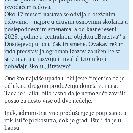
izvođačem radova.
Oko 17 meseci nastava se odvija u otežanim
uslovima – najpre u drugim osnovnim školama u
poslepodnevnim smenama, a od kasne jeseni
2025. godine u centralnom objektu „Bratstva“ u
Dositejevoj ulici u čak tri smene. Ovakav režim
rada predstavlja ogroman izazov za učenike sa
smetnjama u razvoju i invaliditetom koji
pohađaju školu „Bratstvo“.
Ono što najviše upada u oči jeste činjenica da je
odluka o drugom produženju doneta 7. maja.
Tada je i laiku bilo jasno da je nemoguće završiti
posao za nešto više od dve nedelje.
Ipak, administrativno produženje je potpisano, a
rok ističe prekosutra, dok je gradilište i dalje u
haosu.