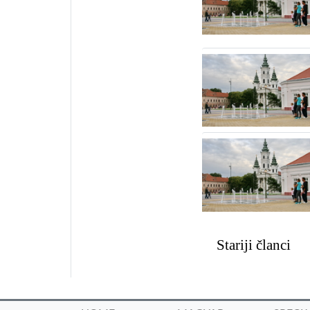
Kretanje
Stariji članci
članaka