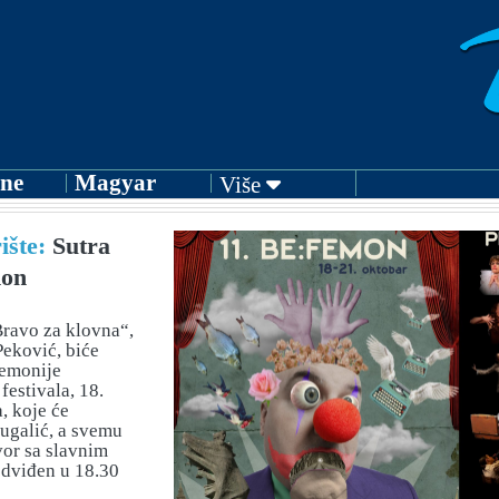
ne
Magyar
Više
ište:
Sutra
mon
ravo za klovna“,
Peković, biće
remonije
festivala, 18.
, koje će
Dugalić, a svemu
vor sa slavnim
edviđen u 18.30