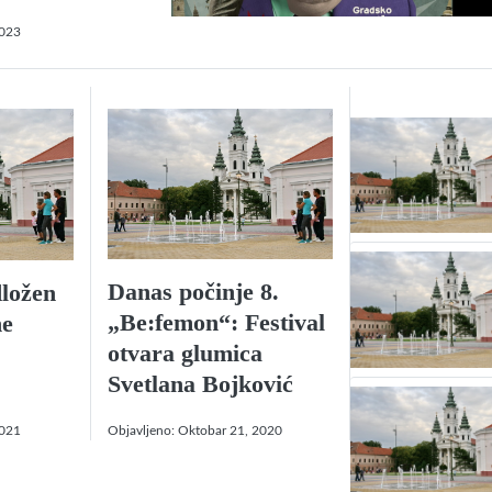
2023
Danas počinje 8.
dložen
„Be:femon“: Festival
ne
otvara glumica
Svetlana Bojković
2021
Objavljeno:
Oktobar 21, 2020