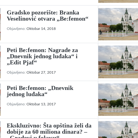
Gradsko pozorište: Branka
Veselinović otvara „Be:femon“
Objavljeno:
Oktobar 14, 2018
Peti Be:femon: Nagrade za
„Dnevnik jednog luđaka“ i
„Edit Pjaf“
Objavljeno:
Oktobar 27, 2017
Peti Be:femon: „Dnevnik
jednog luđaka“
Objavljeno:
Oktobar 13, 2017
Ekskluzivno: Šta opština želi da
dobije za 60 miliona dinara? –
„Gradovi u fokusu“