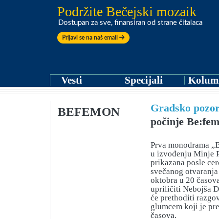
Podržite Bečejski mozaik
Dostupan za sve, finansiran od strane čitalaca
Prijavi se na naš email
Vesti
Specijali
Kolum
Gradsko pozor
BEFEMON
počinje Be:fe
Prva monodrama „B
u izvođenju Minje 
prikazana posle ce
svečanog otvaranja 
oktobra u 20 časova
upriličiti Nebojša 
će prethoditi razgo
glumcem koji je pr
časova.