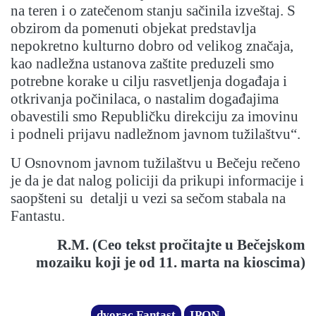
na teren i o zatečenom stanju sačinila izveštaj. S
obzirom da pomenuti objekat predstavlja
nepokretno kulturno dobro od velikog značaja,
kao nadležna ustanova zaštite preduzeli smo
potrebne korake u cilju rasvetljenja događaja i
otkrivanja počinilaca, o nastalim događajima
obavestili smo Republičku direkciju za imovinu
i podneli prijavu nadležnom javnom tužilaštvu“.
U Osnovnom javnom tužilaštvu u Bečeju rečeno
je da je dat nalog policiji da prikupi informacije i
saopšteni su detalji u vezi sa sečom stabala na
Fantastu.
R.M. (Ceo tekst pročitajte u Bečejskom
mozaiku koji je od 11. marta na kioscima)
dvorac Fantast
IPON