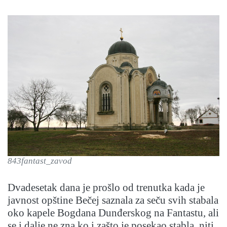
843fantast_zavod
Dvadesetak dana je prošlo od trenutka kada je
javnost opštine Bečej saznala za seču svih stabala
oko kapele Bogdana Dunđerskog na Fantastu, ali
se i dalje ne zna ko i zašto je posekao stabla, niti