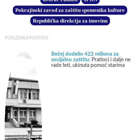
Pokrajinski zavod za zaštitu spomenika kulture
Republička direkcija za imovinu
POSLEDNJI POSTOVI
Bečej dodelio 422 miliona za
socijalnu zaštitu:
Pratioci i dalje ne
rade leti, ukinuta pomoć starima