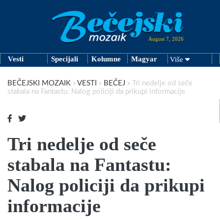
August 7, 2026
Vesti
Specijali
Kolumne
Magyar
Više
BEČEJSKI MOZAIK
»
VESTI
»
BEČEJ
»
Tri nedelje od seče
stabala na Fantastu: Nalog policiji da prikupi informacije
Tri nedelje od seče
stabala na Fantastu:
Nalog policiji da prikupi
informacije