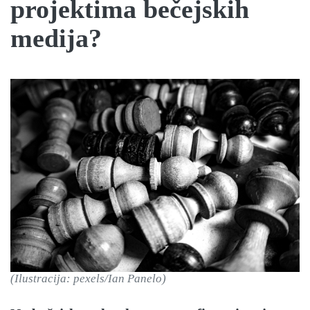
projektima bečejskih
medija?
(Ilustracija: pexels/Ian Panelo)