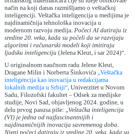
britanskog matematičara čije su ideje oblikovale
način na koji danas razmišljamo o veštačkoj
inteligenciji. Veštačka inteligencija u medijima je
najdinamičnija tehnološka inovacija u
modernom razvoju medija.
Počeci AI datiraju iz
sredine 20. veka, kada su počeli da se razvijaju
algoritmi i računarski modeli koji imitiraju
ljudsku inteligenciju
(Jelena Kleut, i sar 2024)“.
U originalnom naučnom radu Jelene Kleut,
Dragane Milin i Norberta Šinkovića
„Veštačka
inteligencija kao inovacija u redakcijama
lokalnih medija u Srbiji“
, Univerzitet u Novom
Sadu, Filozofski fakultet – Odsek za medijske
studije, Novi Sad, objavljenog 2024. godine, u
delu prvog pasusa piše: „
Veštačka inteligencija
(VI) je jedna od najfascinantnijih i
najdinamičnijih inovacija savremenog doba
.
Njeni počeci datiraju iz sredine 20. veka, kada su