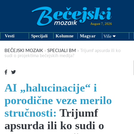
August 7, 2026
Vesti
Specijali
Kolumne
Magyar
Više
BEČEJSKI MOZAIK
»
SPECIJALI BM
»
Trijumf apsurda ili ko
sudi o projektima bečejskih medija?
AI „halucinacije“ i
porodične veze merilo
stručnosti:
Trijumf
apsurda ili ko sudi o