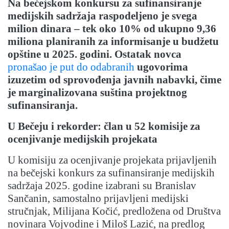
Na bečejskom konkursu za sufinansiranje
medijskih sadržaja raspodeljeno je svega
milion dinara – tek oko 10% od ukupno 9,36
miliona planiranih za informisanje u budžetu
opštine u 2025. godini. Ostatak novca
pronašao je put do odabranih
ugovorima
izuzetim od sprovođenja javnih nabavki, čime
je marginalizovana suština projektnog
sufinansiranja.
U Bečeju i rekorder: član u 52 komisije za
ocenjivanje medijskih projekata
U komisiju za ocenjivanje projekata prijavljenih
na bečejski konkurs za sufinansiranje medijskih
sadržaja 2025. godine izabrani su Branislav
Sančanin, samostalno prijavljeni medijski
stručnjak, Milijana Kočić, predložena od Društva
novinara Vojvodine i Miloš Lazić, na predlog