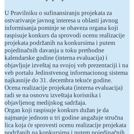
U Pravilniku o sufinansiranju projekata za
ostvarivanje javnog interesa u oblasti javnog
informisanja pominje se obaveza organa koji
raspisuje konkurs da sprovodi ocenu realizacije
projekata podržanih na konkursima i putem
pojedinačnih davanja u toku prethodne
kalendarske godine (interna evaluacija) i
objavljuje izveštaj na svojoj veb prezentaciji i na
veb portalu Jedinstvenog informacionog sistema
najkasnije do 31. decembra tekuće godine.
Ocena realizacije projekata (interna evaluacija)
radi se na osnovu izveštaja korisnika i
objavljenog medijskog sadržaja.
Organ koji raspisuje konkurs dužan je da
najmanje jednom u tri godine angažuje stručna
lica koja će sprovesti ocenu realizacije projekata
podržanih na konkursima i putem pojedinačnih