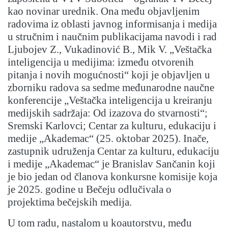
kao novinar urednik. Ona među objavljenim
radovima iz oblasti javnog informisanja i medija
u stručnim i naučnim publikacijama navodi i rad
Ljubojev Z., Vukadinović B., Mik V. „Veštačka
inteligencija u medijima: između otvorenih
pitanja i novih mogućnosti“ koji je objavljen u
zborniku radova sa sedme međunarodne naučne
konferencije „Veštačka inteligencija u kreiranju
medijskih sadržaja: Od izazova do stvarnosti“;
Sremski Karlovci; Centar za kulturu, edukaciju i
medije „Akademac“ (25. oktobar 2025). Inače,
zastupnik udruženja Centar za kulturu, edukaciju
i medije „Akademac“ je Branislav Sančanin koji
je bio jedan od članova konkursne komisije koja
je 2025. godine u Bečeju odlučivala o
projektima bečejskih medija.
U tom radu, nastalom u koautorstvu, među