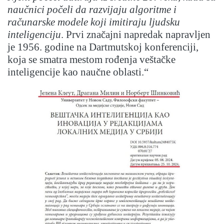
naučnici počeli da razvijaju algoritme i
računarske modele koji imitiraju ljudsku
inteligenciju
. Prvi značajni napredak napravljen
je 1956. godine na Dartmutskoj konferenciji,
koja se smatra mestom rođenja veštačke
inteligencije kao naučne oblasti.“