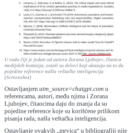
U radu čiji je jedan od autora Zorana Ljubojev, članica
medijskih komisija, ostali su delovi koji ukazuju na to da
pojedine reference našla veštačke inteligencija
(Screenshot)
Ostavljanjem
utm_source=chatgpt.com
u
referencama, autori, među njima i Zorana
Ljubojev, čitaocima daju do znanja da su
pojedine reference koje su korišćene prilikom
pisanja rada, našla veštačka inteligencija.
Ostavljanje ovakvih „mrvica“ u bibliografiji nije