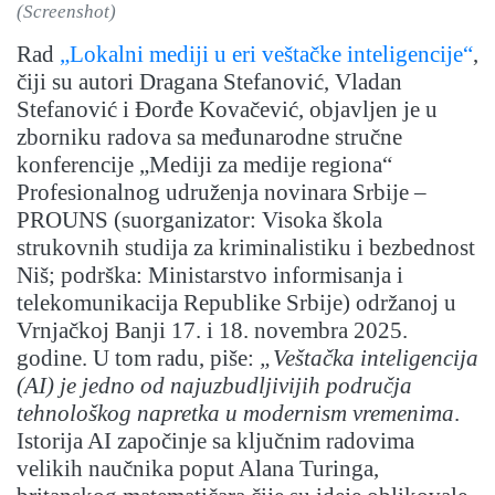
(Screenshot)
Rad
„Lokalni mediji u eri veštačke inteligencije“
,
čiji su autori Dragana Stefanović, Vladan
Stefanović i Đorđe Kovačević, objavljen je u
zborniku radova sa međunarodne stručne
konferencije „Mediji za medije regiona“
Profesionalnog udruženja novinara Srbije –
PROUNS (suorganizator: Visoka škola
strukovnih studija za kriminalistiku i bezbednost
Niš; podrška: Ministarstvo informisanja i
telekomunikacija Republike Srbije) održanoj u
Vrnjačkoj Banji 17. i 18. novembra 2025.
godine. U tom radu, piše:
„Veštačka inteligencija
(AI) je jedno od najuzbudljivijih područja
tehnološkog napretka u modernism vremenima
.
Istorija AI započinje sa ključnim radovima
velikih naučnika poput Alana Turinga,