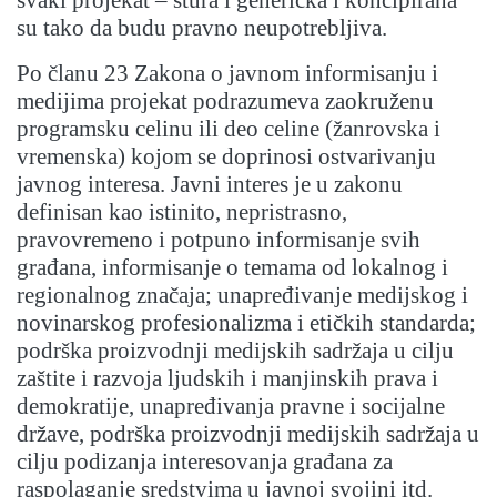
su tako da budu pravno neupotrebljiva.
Po članu 23 Zakona o javnom informisanju i
medijima projekat podrazumeva zaokruženu
programsku celinu ili deo celine (žanrovska i
vremenska) kojom se doprinosi ostvarivanju
javnog interesa. Javni interes je u zakonu
definisan kao istinito, nepristrasno,
pravovremeno i potpuno informisanje svih
građana, informisanje o temama od lokalnog i
regionalnog značaja; unapređivanje medijskog i
novinarskog profesionalizma i etičkih standarda;
podrška proizvodnji medijskih sadržaja u cilju
zaštite i razvoja ljudskih i manjinskih prava i
demokratije, unapređivanja pravne i socijalne
države, podrška proizvodnji medijskih sadržaja u
cilju podizanja interesovanja građana za
raspolaganje sredstvima u javnoj svojini itd.