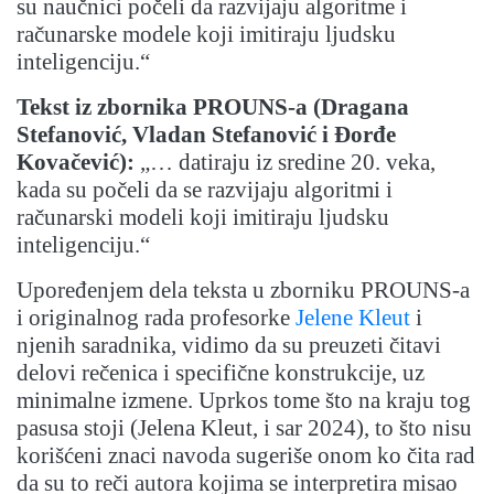
su naučnici počeli da razvijaju algoritme i
računarske modele koji imitiraju ljudsku
inteligenciju.“
Tekst iz zbornika PROUNS-a (Dragana
Stefanović, Vladan Stefanović i Đorđe
Kovačević):
„… datiraju iz sredine 20. veka,
kada su počeli da se razvijaju algoritmi i
računarski modeli koji imitiraju ljudsku
inteligenciju.“
Upoređenjem dela teksta u zborniku PROUNS-a
i originalnog rada profesorke
Jelene Kleut
i
njenih saradnika, vidimo da su preuzeti čitavi
delovi rečenica i specifične konstrukcije, uz
minimalne izmene. Uprkos tome što na kraju tog
pasusa stoji (Jelena Kleut, i sar 2024), to što nisu
korišćeni znaci navoda sugeriše onom ko čita rad
da su to reči autora kojima se interpretira misao