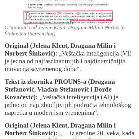
Originalni rad Jelene Kleut, Dragane Milin i Norberta
Šinkovića (Screenshot)
Original (Jelena Kleut, Dragana Milin i
Norbert Šinković):
„Veštačka inteligencija (VI)
je jedna od najfascinantnijih i najdinamičnijih
inovacija savremenog doba“.
Tekst iz zbornika PROUNS-a (Dragana
Stefanović, Vladan Stefanović i Đorđe
Kovačević):
„Veštačka inteligencija (AI) je
jedno od najuzbudljivijih područja tehnološkog
napretka u modernism vremenima“.
Original (Jelena Kleut, Dragana Milin i
Norbert Šinković):
„… iz sredine 20. veka, kada