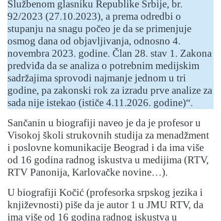
Službenom glasniku Republike Srbije, br.
92/2023 (27.10.2023), a prema odredbi o
stupanju na snagu počeo je da se primenjuje
osmog dana od objavljivanja, odnosno 4.
novembra 2023. godine. Član 28. stav 1. Zakona
predviđa da se analiza o potrebnim medijskim
sadržajima sprovodi najmanje jednom u tri
godine, pa zakonski rok za izradu prve analize za
sada nije istekao (ističe 4.11.2026. godine)“.
Sančanin u biografiji naveo je da je profesor u
Visokoj školi strukovnih studija za menadžment
i poslovne komunikacije Beograd i da ima više
od 16 godina radnog iskustva u medijima (RTV,
RTV Panonija, Karlovačke novine…).
U biografiji Kočić (profesorka srpskog jezika i
književnosti) piše da je autor 1 u JMU RTV, da
ima više od 16 godina radnog iskustva u