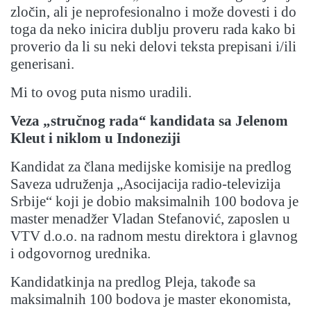
zločin, ali je neprofesionalno i može dovesti i do
toga da neko inicira dublju proveru rada kako bi
proverio da li su neki delovi teksta prepisani i/ili
generisani.
Mi to ovog puta nismo uradili.
Veza „stručnog rada“ kandidata sa Jelenom
Kleut i niklom u Indoneziji
Kandidat za člana medijske komisije na predlog
Saveza udruženja „Asocijacija radio-televizija
Srbije“ koji je dobio maksimalnih 100 bodova je
master menadžer Vladan Stefanović, zaposlen u
VTV d.o.o. na radnom mestu direktora i glavnog
i odgovornog urednika.
Kandidatkinja na predlog Pleja, takođe sa
maksimalnih 100 bodova je master ekonomista,