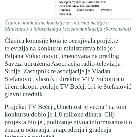
Članovi konkursne komisije za internet medije u
Ministarstvu informisanja i telekomunikacija (Screenshot)
Članica komisije koja je ocenjivala projekte
televizija na konkursu ministarstva bila je i
Biljana Vukadinović, imenovana na predlog
Saveza udruženja Asocijacija radio-televizija
Srbije. Zastupnik te asocijacije je Vladan
Stefanović, vlasnik i direktor VTV Subotica u
čijem sklopu posluje TV Bečej, čiji je Stefanović
glavni urednik.
Projekat TV Bečej „Umetnost je večna“ na tom
konkursu dobio je 1,8 miliona dinara. Cilj
projekta bio je „podizanje nivoa informisanosti o
značaju očuvanja, unapređenja i građenja