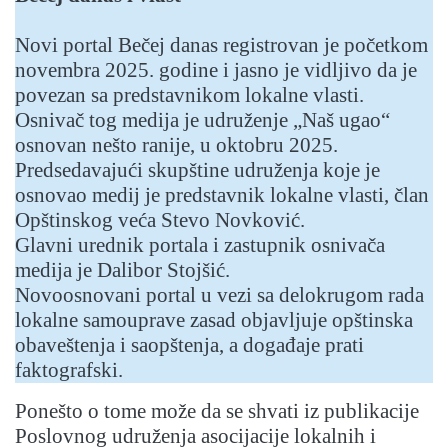
Novi portal Bečej danas registrovan je početkom
novembra 2025. godine i jasno je vidljivo da je
povezan sa predstavnikom lokalne vlasti.
Osnivač tog medija je udruženje „Naš ugao“
osnovan nešto ranije, u oktobru 2025.
Predsedavajući skupštine udruženja koje je
osnovao medij je predstavnik lokalne vlasti, član
Opštinskog veća Stevo Novković.
Glavni urednik portala i zastupnik osnivača
medija je Dalibor Stojšić.
Novoosnovani portal u vezi sa delokrugom rada
lokalne samouprave zasad objavljuje opštinska
obaveštenja i saopštenja, a događaje prati
faktografski.
Ponešto o tome može da se shvati iz publikacije
Poslovnog udruženja asocijacije lokalnih i