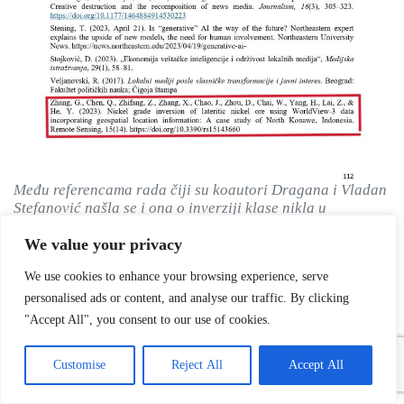
Među referencama rada čiji su koautori Dragana i Vladan
Stefanović našla se i ona o inverziji klase nikla u
Indoneziji (Screenshot)
We value your privacy
Da li je u ovaj rad „umešala prste“ i veštačka
We use cookies to enhance your browsing experience, serve
inteligencija i da li je odigrala svoju malu igru
personalised ads or content, and analyse our traffic. By clicking
„halucinacije“, bez elementarne ljudske
"Accept All", you consent to our use of cookies.
kontrole?
Postavlja se pitanje da li neko u Ministarstvu
Customise
Reject All
Accept All
informisanja i telekomunikacija bavi makar i