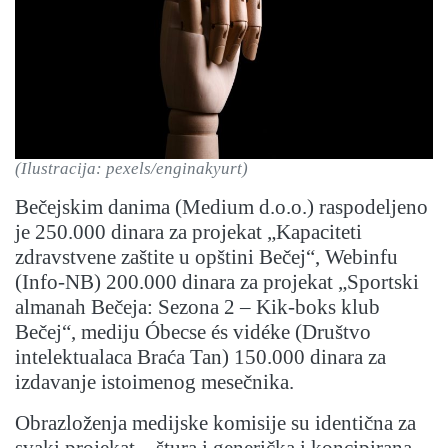
(Ilustracija: pexels/enginakyurt)
Bečejskim danima (Medium d.o.o.) raspodeljeno
je 250.000 dinara za projekat „Kapaciteti
zdravstvene zaštite u opštini Bečej“, Webinfu
(Info-NB) 200.000 dinara za projekat „Sportski
almanah Bečeja: Sezona 2 – Kik-boks klub
Bečej“, mediju Óbecse és vidéke (Društvo
intelektualaca Braća Tan) 150.000 dinara za
izdavanje istoimenog mesečnika.
Obrazloženja medijske komisije su identična za
svaki projekat – štura i generička i koncipirana