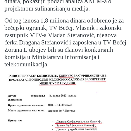
dinara, pokazuju podaci analiza ANEM-a o
projektnom sufinansiranju medija.
Od tog iznosa 1,8 miliona dinara odobreno je za
bečejski ogranak, TV Bečej. Vlasnik i zakonski
zastupnik VTV-a Vladan Stefanović, njegova
ćerka Dragana Stefanović i zaposlena u TV Bečej
Zorana Ljubojev bili su članovi konkursnih
komisija u Ministarstvu informisanja i
telekomunikacija.