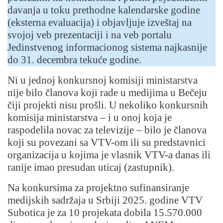
davanja u toku prethodne kalendarske godine
(eksterna evaluacija) i objavljuje izveštaj na
svojoj veb prezentaciji i na veb portalu
Jedinstvenog informacionog sistema najkasnije
do 31. decembra tekuće godine.
Ni u jednoj konkursnoj komisiji ministarstva
nije bilo članova koji rade u medijima u Bečeju
čiji projekti nisu prošli. U nekoliko konkursnih
komisija ministarstva – i u onoj koja je
raspodelila novac za televizije – bilo je članova
koji su povezani sa VTV-om ili su predstavnici
organizacija u kojima je vlasnik VTV-a danas ili
ranije imao presudan uticaj (zastupnik).
Na konkursima za projektno sufinansiranje
medijskih sadržaja u Srbiji 2025. godine VTV
Subotica je za 10 projekata dobila 15.570.000