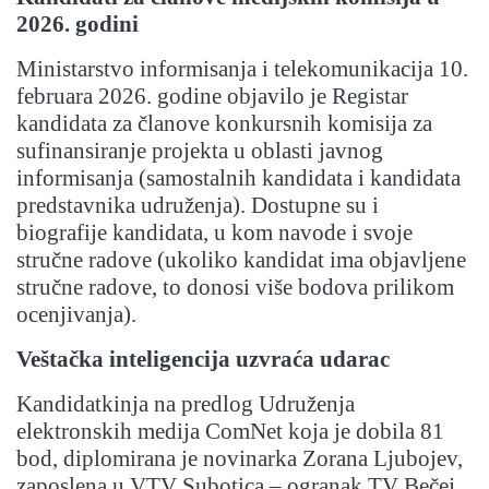
2026. godini
Ministarstvo informisanja i telekomunikacija 10.
februara 2026. godine objavilo je Registar
kandidata za članove konkursnih komisija za
sufinansiranje projekta u oblasti javnog
informisanja (samostalnih kandidata i kandidata
predstavnika udruženja). Dostupne su i
biografije kandidata, u kom navode i svoje
stručne radove (ukoliko kandidat ima objavljene
stručne radove, to donosi više bodova prilikom
ocenjivanja).
Veštačka inteligencija uzvraća udarac
Kandidatkinja na predlog Udruženja
elektronskih medija ComNet koja je dobila 81
bod, diplomirana je novinarka Zorana Ljubojev,
zaposlena u VTV Subotica – ogranak TV Bečej