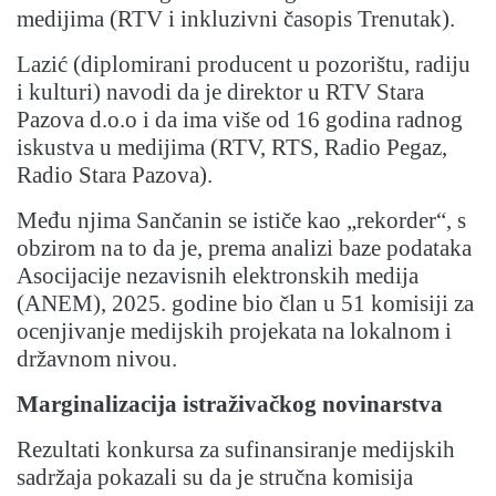
medijima (RTV i inkluzivni časopis Trenutak).
Lazić (diplomirani producent u pozorištu, radiju
i kulturi) navodi da je direktor u RTV Stara
Pazova d.o.o i da ima više od 16 godina radnog
iskustva u medijima (RTV, RTS, Radio Pegaz,
Radio Stara Pazova).
Među njima Sančanin se ističe kao „rekorder“, s
obzirom na to da je, prema analizi baze podataka
Asocijacije nezavisnih elektronskih medija
(ANEM), 2025. godine bio član u 51 komisiji za
ocenjivanje medijskih projekata na lokalnom i
državnom nivou.
Marginalizacija istraživačkog novinarstva
Rezultati konkursa za sufinansiranje medijskih
sadržaja pokazali su da je stručna komisija