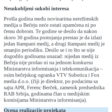
Nesukobljeni sukobi interesa
Prošla godina među novinarima nerežimskih
medija u Bečeju neće ostati upamćena ni po
čemu dobrom. Te godine se desilo da nakon
skoro 30 godina postojanja prestao je da izlazi
jedan štampani medij, a drugi štampani medij je
smanjio periodiku. Desilo se i to što se nije
dogodilo godinama unazad: nijedan medij iz
Bečeja nije prošao ni na jednom konkursu
Ministarstva informisanja i telekomunikacija –
osim bečejskog ogranka VTV Subotica i Fox
media d.o.o. (čiji je direktor, po podacima sa
sajta APR, Ferenc Berček, zamenik predsednika
RAB Srbija, godinama član u medijskim
komisijama Ministarstva informisanja).
Ocena realizacije projekata