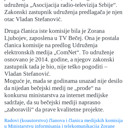
udruženja „Asocijacija radio-televizija Srbije“.
Zakonski zastupnik udruženja predlagača je njen
otac Vladan Stefanović.
Druga članica iste komisije bila je Zorana
Ljubojev, zaposlena u TV Bečej. Ona je postala
članica komisije na predlog Udruženja
elektronskih medija „ComNet“. To udruženje
osnovano je 2014. godine, a njegov zakonski
zastupnik tada je bio, nije teško pogoditi –
Vladan Stefanović.
Moguće je, mada se godinama unazad nije desilo
da nijedan bečejski medij ne „prođe“ na
konkursu ministarstva za internet medijske
sadržaje, da su bečejski mediji naprasno
„zaboravili“ da prave kvalitetne projekte.
Radovi (koautorstvo) članova i članica medijskih komisija
u Ministarstvu informisanja i telekomunikacija Zorane