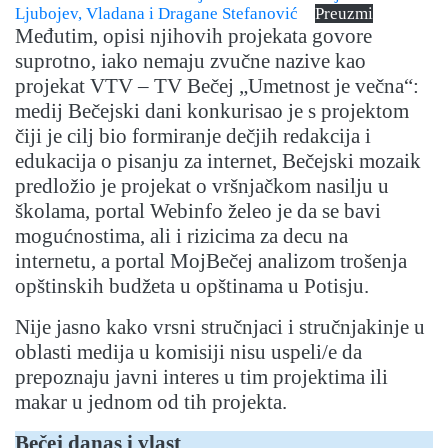
Ljubojev, Vladana i Dragane Stefanović
Preuzmi
Međutim, opisi njihovih projekata govore
suprotno, iako nemaju zvučne nazive kao
projekat VTV – TV Bečej „Umetnost je večna“:
medij Bečejski dani konkurisao je s projektom
čiji je cilj bio formiranje dečjih redakcija i
edukacija o pisanju za internet, Bečejski mozaik
predložio je projekat o vršnjačkom nasilju u
školama, portal Webinfo želeo je da se bavi
mogućnostima, ali i rizicima za decu na
internetu, a portal MojBečej analizom trošenja
opštinskih budžeta u opštinama u Potisju.
Nije jasno kako vrsni stručnjaci i stručnjakinje u
oblasti medija u komisiji nisu uspeli/e da
prepoznaju javni interes u tim projektima ili
makar u jednom od tih projekta.
Bečej danas i vlast