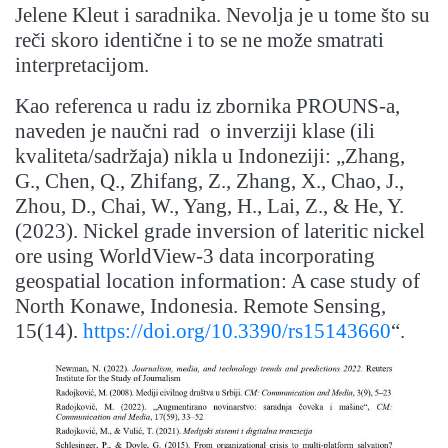
Jelene Kleut i saradnika. Nevolja je u tome što su
reči skoro identične i to se ne može smatrati
interpretacijom.
Kao referenca u radu iz zbornika PROUNS-a,
naveden je naučni rad o inverziji klase (ili
kvaliteta/sadržaja) nikla u Indoneziji: „Zhang,
G., Chen, Q., Zhifang, Z., Zhang, X., Chao, J.,
Zhou, D., Chai, W., Yang, H., Lai, Z., & He, Y.
(2023). Nickel grade inversion of lateritic nickel
ore using WorldView-3 data incorporating
geospatial location information: A case study of
North Konawe, Indonesia. Remote Sensing,
15(14).
https://doi.org/10.3390/rs15143660
“.