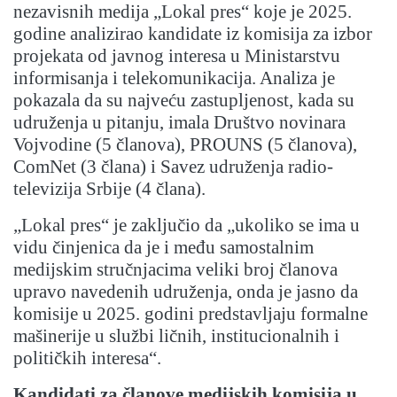
nezavisnih medija „Lokal pres“ koje je 2025.
godine analizirao kandidate iz komisija za izbor
projekata od javnog interesa u Ministarstvu
informisanja i telekomunikacija. Analiza je
pokazala da su najveću zastupljenost, kada su
udruženja u pitanju, imala Društvo novinara
Vojvodine (5 članova), PROUNS (5 članova),
ComNet (3 člana) i Savez udruženja radio-
televizija Srbije (4 člana).
„Lokal pres“ je zaključio da „ukoliko se ima u
vidu činjenica da je i među samostalnim
medijskim stručnjacima veliki broj članova
upravo navedenih udruženja, onda je jasno da
komisije u 2025. godini predstavljaju formalne
mašinerije u službi ličnih, institucionalnih i
političkih interesa“.
Kandidati za članove medijskih komisija u