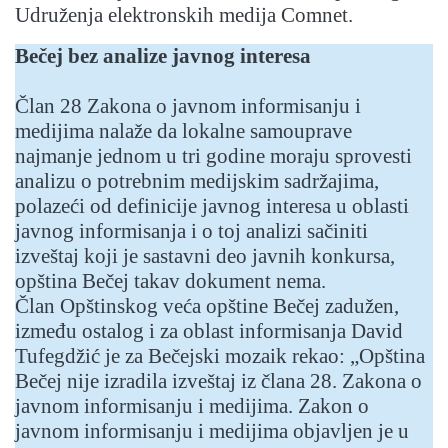
Udruženja elektronskih medija Comnet.
Bečej bez analize javnog interesa
Član 28 Zakona o javnom informisanju i
medijima nalaže da lokalne samouprave
najmanje jednom u tri godine moraju sprovesti
analizu o potrebnim medijskim sadržajima,
polazeći od definicije javnog interesa u oblasti
javnog informisanja i o toj analizi sačiniti
izveštaj koji je sastavni deo javnih konkursa,
opština Bečej takav dokument nema.
Član Opštinskog veća opštine Bečej zadužen,
između ostalog i za oblast informisanja David
Tufegdžić je za Bečejski mozaik rekao: „Opština
Bečej nije izradila izveštaj iz člana 28. Zakona o
javnom informisanju i medijima. Zakon o
javnom informisanju i medijima objavljen je u