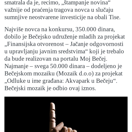
smatrala da je, recimo, „štampanje novina“
važnije od praćenja tragova novca u slučaju
sumnjive neostvarene investicije na obali Tise.
Najviše novca na konkursu, 350.000 dinara,
dobilo je Bečejsko udruženje mladih za projekat
„Finansijska otvorenost – Jačanje odgovornosti
u upravljanju javnim sredstvima“ koji je trebalo
da bude realizovan na portalu Moj Bečej.
Najmanje – svega 50.000 dinara – dodeljeno je
Bečejskom mozaiku (Mozaik d.o.o) za projekat
„Odluke u ime građana: Akvapark u Bečeju“.
Bečejski mozaik je odbio ovaj iznos.