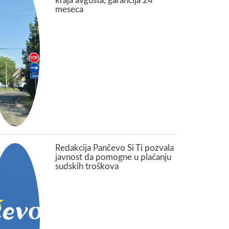
kraja avgusta, garancija 24
meseca
Redakcija Pančevo Si Ti pozvala
javnost da pomogne u plaćanju
sudskih troškova