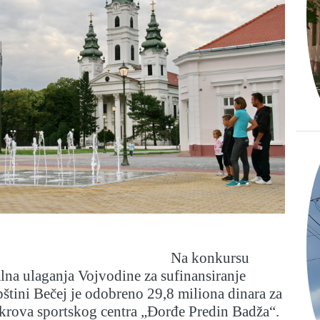
Na konkursu
lna ulaganja Vojvodine za sufinansiranje
pštini Bečej je odobreno 29,8 miliona dinara za
 krova sportskog centra „Đorđe Predin Badža“.