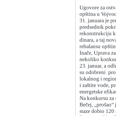
Ugovore za ostva
opština u Vojvod
31. januara je p
predsednik pokra
rekonstrukciju k
dinara, a taj no
rebalansu opšti
Inače, Uprava za
nekoliko konkurs
23. januar, a od
su odobreni prog
lokalnog i regi
i zaštite vode, 
energetske efika
Na konkursu za s
Bečej, „prošao“ j
staze dobio 120 