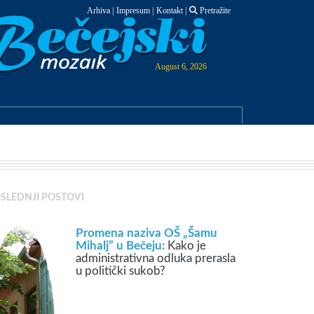
Arhiva
|
Impresum
|
Kontakt
|
Pretražite
August 6, 2026
SLEDNJI POSTOVI
Promena naziva OŠ „Šamu
Mihalj” u Bečeju:
Kako je
administrativna odluka prerasla
u politički sukob?