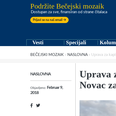
Podržite Bečejski mozaik
Dostupan za sve, finansiran od strane čitalaca
Prijavi se na naš email
Vesti
Specijali
Kolum
BEČEJSKI MOZAIK
»
NASLOVNA
»
Uprava za kapi
Uprava z
NASLOVNA
Novac za
Februar 9,
Objavljeno:
2018