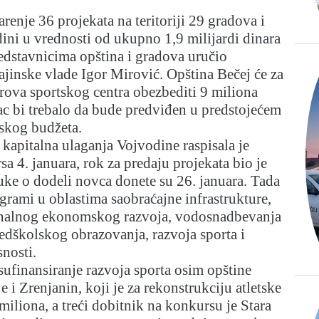
renje 36 projekata na teritoriji 29 gradova i
ini u vrednosti od ukupno 1,9 milijardi dinara
redstavnicima opština i gradova uručio
jinske vlade Igor Mirović. Opština Bečej će za
rova sportskog centra obezbediti 9 miliona
vac bi trebalo da bude predviđen u predstojećem
nskog budžeta.
 kapitalna ulaganja Vojvodine raspisala je
a 4. januara, rok za predaju projekata bio je
luke o dodeli novca donete su 26. januara. Tada
rami u oblastima saobraćajne infrastrukture,
onalnog ekonomskog razvoja, vodosnadbevanja
predškolskog obrazovanja, razvoja sporta i
snosti.
ufinansiranje razvoja sporta osim opštine
e i Zrenjanin, koji je za rekonstrukciju atletske
miliona, a treći dobitnik na konkursu je Stara