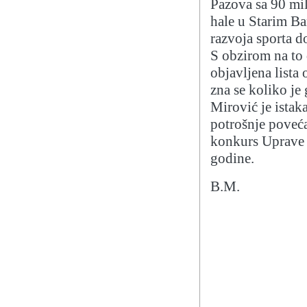
Pazova sa 90 mil
hale u Starim B
razvoja sporta d
S obzirom na to 
objavljena lista
zna se koliko je
Mirović je istak
potrošnje poveća
konkurs Uprave 
godin
B.M.