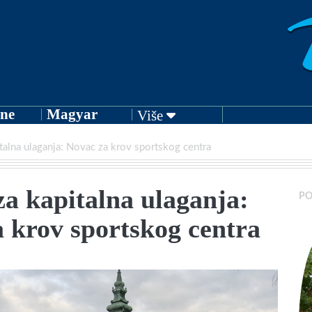
ne
Magyar
Više
talna ulaganja: Novac za krov sportskog centra
a kapitalna ulaganja:
PO
 krov sportskog centra