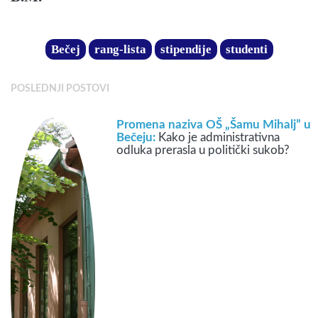
Bečej
rang-lista
stipendije
studenti
POSLEDNJI POSTOVI
Promena naziva OŠ „Šamu Mihalj” u
Bečeju:
Kako je administrativna
odluka prerasla u politički sukob?