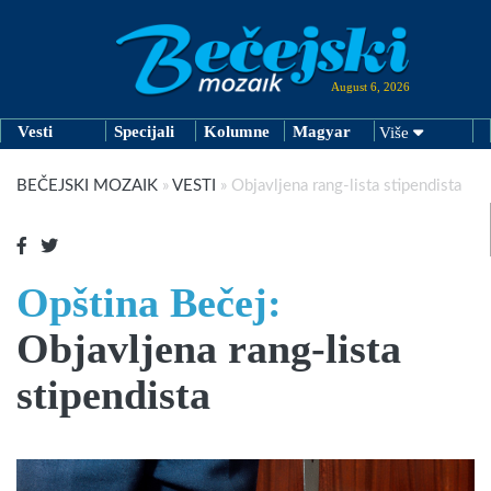
August 6, 2026
Vesti
Specijali
Kolumne
Magyar
Više
BEČEJSKI MOZAIK
»
VESTI
»
Objavljena rang-lista stipendista
Opština Bečej:
Objavljena rang-lista
stipendista